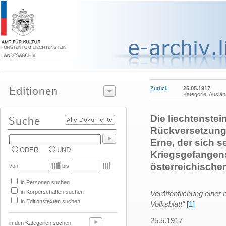
Zurück
25.05.1917
Kategorie: Auslän
Die liechtenstei
Rückversetzung 
Erne, der sich s
ODER
UND
Kriegsgefangens
österreichische
von
bis
in Personen suchen
in Körperschaften suchen
Veröffentlichung einer
in Editionstexten suchen
Volksblatt“
[1]
25.5.1917
in den Kategorien suchen