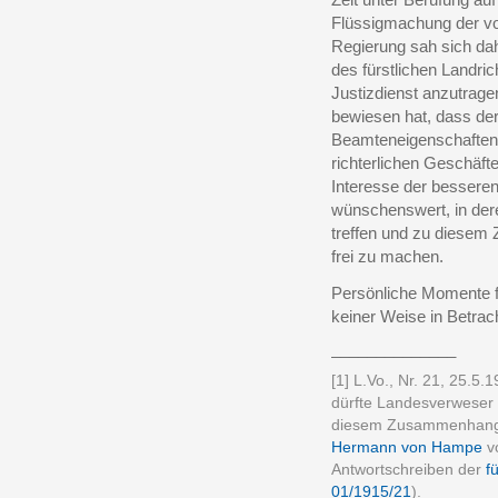
Flüssigmachung der vol
Regierung sah sich da
des fürstlichen Landric
Justizdienst anzutrage
bewiesen hat, dass de
Beamteneigenschaften 
richterlichen Geschäfte
Interesse der bessere
wünschenswert, in der
treffen und zu diesem
frei zu machen.
Persönliche Momente f
keiner Weise in Betrac
______________
[1] L.Vo., Nr. 21, 25.5
dürfte Landesverweser
diesem Zusammenhang d
Hermann von Hampe
v
Antwortschreiben der
f
01/1915/21
).