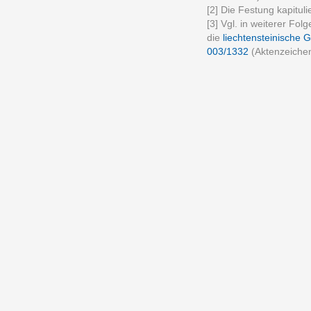
[2] Die Festung kapitul
[3] Vgl. in weiterer Fo
die
liechtensteinische 
003/1332
(Aktenzeichen