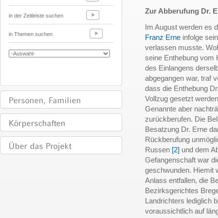
Zur Abberufung Dr. E
in der Zeitleiste suchen
Im August werden es dre
in Themen suchen
Franz Erne
infolge sei
verlassen musste. Wohl
seine Enthebung vom Kr
des Einlangens dersel
abgegangen war, traf v
dass die Enthebung Dr
Vollzug gesetzt werde
Genannte aber nachträ
zurückberufen. Die Be
Besatzung Dr. Erne da
Rückberufung unmöglic
Russen
[2]
und dem Abt
Gefangenschaft war die
geschwunden. Hiemit w
Anlass entfallen, die 
Bezirksgerichtes Brege
Landrichters lediglich 
voraussichtlich auf lä