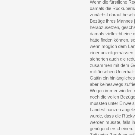
Wenn die fürstliche R
damals die Rücküberna
zunächst darauf beschrä
Bezüge ihres Mannes jä
herabzusetzen, geschah
damals vielleicht eine
hätte finden können, s
wenn möglich dem Land
einer unzeitgemässen 
sicherten auch die red
zusammen mit dem Ge
militärischen Unterhal
Gattin ein hinlänglic
aber keineswegs zufri
Wegen immer wieder, n
noch die vollen Bezüg
mussten unter Einweis
Landesfinanzen abgeleh
wurde, dass die Rückv
werden müsste, falls i
genügend erscheinen. D
Zeit unter Berufung a