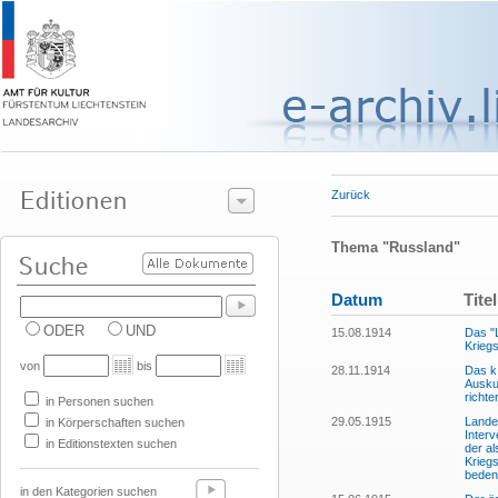
Zurück
Thema "Russland"
Datum
Titel
ODER
UND
15.08.1914
Das "L
Krieg
von
bis
28.11.1914
Das k.
Ausku
richte
in Personen suchen
29.05.1915
Lande
in Körperschaften suchen
Interv
in Editionstexten suchen
der al
Kriegs
beden
in den Kategorien suchen