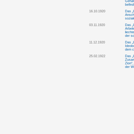
Gehalt
befind
16.10.1920
Das „L
Ansch
sozia
03.11.1920
Das „L
Arbei
liecht
der s
11.12.1920
Das „L
Ideolo
dem ch
25.02.1922
Das „L
Zusam
Zion“
der We