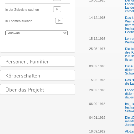
15.06.1915
Der ös
Landri
Lande
in der Zeitleiste suchen
entho
14.12.1915
Das k.
in Themen suchen
Wien m
dem W
liecht
Liech
15.12.1916
Lehrer
Weltkr
25.05.1917
Die li
des F.
in rus
österr
09.02.1918
Die A
diplom
Schwe
15.02.1918
Das "L
die L
28.02.1918
Lande
diplom
dauer
06.09.1918
Im „Li
liecht
Schwe
04.01.1919
Die „
meiste
Juden
18.09.1919
Alt-La