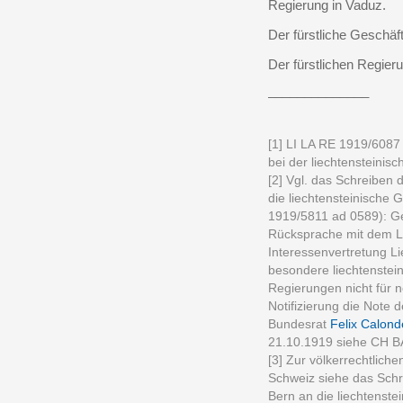
Regierung in Vaduz.
Der fürstliche Geschäf
Der fürstlichen Regier
______________
[1] LI LA RE 1919/608
bei der liechtensteini
[2] Vgl. das Schreiben 
die liechtensteinische
1919/5811 ad 0589): Ges
Rücksprache mit dem L
Interessenvertretung Li
besondere liechtenstein
Regierungen nicht für n
Notifizierung die Note 
Bundesrat
Felix Calond
21.10.1919 siehe CH BA
[3] Zur völkerrechtlich
Schweiz siehe das Schr
Bern an die liechtenst