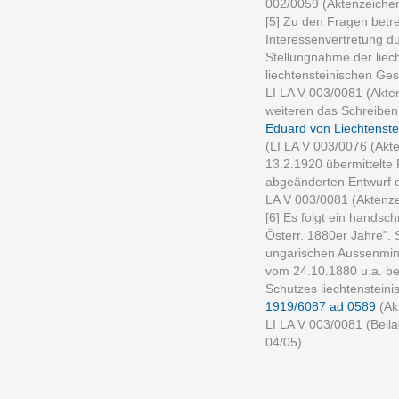
002/0059 (Aktenzeichen
[5] Zu den Fragen betr
Interessenvertretung d
Stellungnahme der liec
liechtensteinischen Ge
LI LA V 003/0081 (Akte
weiteren das Schreiben
Eduard von Liechtenste
(LI LA V 003/0076 (Akt
13.2.1920 übermittelte
abgeänderten Entwurf e
LA V 003/0081 (Aktenze
[6] Es folgt ein handsch
Österr. 1880er Jahre". 
ungarischen Aussenmin
vom 24.10.1880 u.a. be
Schutzes liechtensteini
1919/6087 ad 0589
(Ak
LI LA V 003/0081 (Beil
04/05).