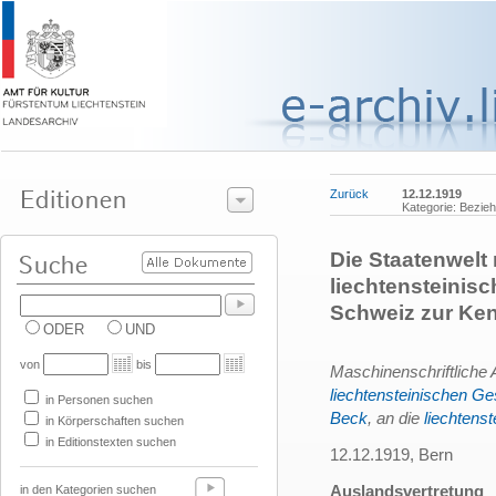
Zurück
12.12.1919
Kategorie: Bezie
Die Staatenwelt
liechtensteinis
Schweiz zur Ken
ODER
UND
von
bis
Maschinenschriftliche 
liechtensteinischen Ge
in Personen suchen
Beck
, an die
liechtens
in Körperschaften suchen
in Editionstexten suchen
12.12.1919, Bern
Auslandsvertretung
in den Kategorien suchen