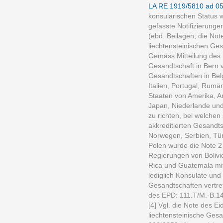
LA RE 1919/5810 ad 0
konsularischen Status w
gefasste Notifizierun
(ebd. Beilagen; die Not
liechtensteinischen Ges
Gemäss Mitteilung des 
Gesandtschaft in Bern
Gesandtschaften in Belg
Italien, Portugal, Rum
Staaten von Amerika, Ar
Japan, Niederlande und
zu richten, bei welchen 
akkreditierten Gesandt
Norwegen, Serbien, Tür
Polen wurde die Note 2 
Regierungen von Bolivi
Rica und Guatemala mitg
lediglich Konsulate und
Gesandtschaften vertre
des EPD: 111.T/M.-B.14
[4] Vgl. die Note des E
liechtensteinische Gesa