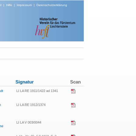
t
|
Hilfe
|
Impressum
|
Datenschutzerklärung
Signatur
Scan
ädt
LI LA RE 1911/1422 ad 1341
n
LI LA RE 1912/1374
LI LA V 003/0044
ine