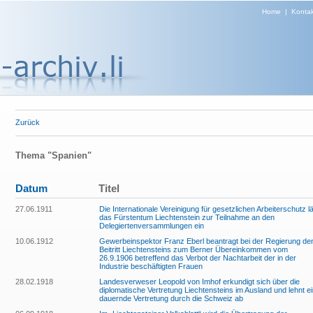
Home
|
Kontak
Zurück
Thema "Spanien"
Datum
Titel
27.06.1911
Die Internationale Vereinigung für gesetzlichen Arbeiterschutz l
das Fürstentum Liechtenstein zur Teilnahme an den
Delegiertenversammlungen ein
10.06.1912
Gewerbeinspektor Franz Eberl beantragt bei der Regierung de
Beitritt Liechtensteins zum Berner Übereinkommen vom
26.9.1906 betreffend das Verbot der Nachtarbeit der in der
Industrie beschäftigten Frauen
28.02.1918
Landesverweser Leopold von Imhof erkundigt sich über die
diplomatische Vertretung Liechtensteins im Ausland und lehnt e
dauernde Vertretung durch die Schweiz ab