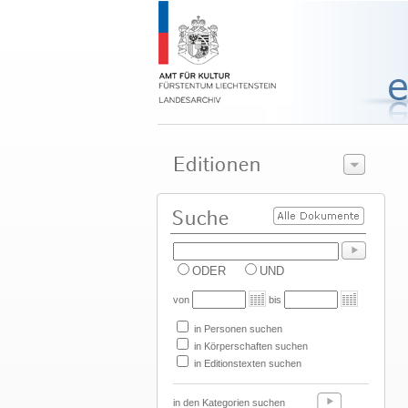
ODER
UND
von
bis
in Personen suchen
in Körperschaften suchen
in Editionstexten suchen
in den Kategorien suchen