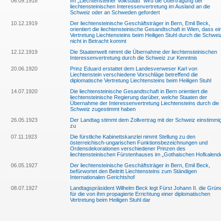
06.09.1918
Im „Liechtensteiner Volksblatt“ wird die Übertragung der
liechtensteinischen Interessenvertretung im Ausland an die
Schweiz oder an Schweden gefordert
10.12.1919
Der liechtensteinische Geschäftsträger in Bern, Emil Beck,
orientiert die liechtensteinische Gesandtschaft in Wien, dass ei
Vertretung Liechtensteins beim Heiligen Stuhl durch die Schwei
nicht in Betracht kommt
12.12.1919
Die Staatenwelt nimmt die Übernahme der liechtensteinischen
Interessenvertretung durch die Schweiz zur Kenntnis
20.06.1920
Prinz Eduard erstattet dem Landesverweser Karl von
Liechtenstein verschiedene Vorschläge betreffend die
diplomatische Vertretung Liechtensteins beim Heiligen Stuhl
14.07.1920
Die liechtensteinische Gesandtschaft in Bern orientiert die
liechtensteinische Regierung darüber, welche Staaten der
Übernahme der Interessenvertretung Liechtensteins durch die
Schweiz zugestimmt haben
26.05.1923
Der Landtag stimmt dem Zollvertrag mit der Schweiz einstimmi
zu
07.11.1923
Die fürstliche Kabinettskanzlei nimmt Stellung zu den
österreichisch-ungarischen Funktionsbezeichnungen und
Ordensdekorationen verschiedener Prinzen des
liechtensteinischen Fürstenhauses im „Gothaischen Hofkalend
06.05.1927
Der liechtensteinische Geschäftsträger in Bern, Emil Beck,
befürwortet den Beitritt Liechtensteins zum Ständigen
Internationalen Gerichtshof
08.07.1927
Landtagspräsident Wilhelm Beck legt Fürst Johann II. die Grün
für die von ihm propagierte Errichtung einer diplomatischen
Vertretung beim Heiligen Stuhl dar