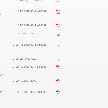
L.Vo., Nr. 36, 6.9.1918, S. 2
LI LA RE 1919/6091 ad 0589
ne
z
LI LA RE 1919/6087 ad 0589
LI LA V 003/0109
LI LA RE 1920/3241 ad 0141
g
LI LA LTP 1923/022
LI LA RE 1923/3644 ad 3288
er“
LI LA RE 1927/2000
de
LI LA RE 1927/3265 ad 0506