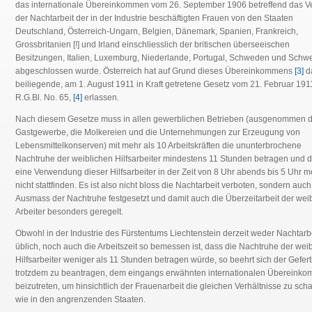
das internationale Übereinkommen vom 26. September 1906 betreffend das V
der Nachtarbeit der in der Industrie beschäftigten Frauen von den Staaten
Deutschland, Österreich-Ungarn, Belgien, Dänemark, Spanien, Frankreich,
Grossbritanien [!] und Irland einschliesslich der britischen überseeischen
Besitzungen, Italien, Luxemburg, Niederlande, Portugal, Schweden und Schw
abgeschlossen wurde. Österreich hat auf Grund dieses Übereinkommens
[3]
d
beiliegende, am 1. August 1911 in Kraft getretene Gesetz vom 21. Februar 191
R.G.Bl. No. 65,
[4]
erlassen.
Nach diesem Gesetze muss in allen gewerblichen Betrieben (ausgenommen 
Gastgewerbe, die Molkereien und die Unternehmungen zur Erzeugung von
Lebensmittelkonserven) mit mehr als 10 Arbeitskräften die ununterbrochene
Nachtruhe der weiblichen Hilfsarbeiter mindestens 11 Stunden betragen und d
eine Verwendung dieser Hilfsarbeiter in der Zeit von 8 Uhr abends bis 5 Uhr 
nicht stattfinden. Es ist also nicht bloss die Nachtarbeit verboten, sondern auc
Ausmass der Nachtruhe festgesetzt und damit auch die Überzeitarbeit der wei
Arbeiter besonders geregelt.
Obwohl in der Industrie des Fürstentums Liechtenstein derzeit weder Nachtarb
üblich, noch auch die Arbeitszeit so bemessen ist, dass die Nachtruhe der wei
Hilfsarbeiter weniger als 11 Stunden betragen würde, so beehrt sich der Gefert
trotzdem zu beantragen, dem eingangs erwähnten internationalen Übereink
beizutreten, um hinsichtlich der Frauenarbeit die gleichen Verhältnisse zu scha
wie in den angrenzenden Staaten.