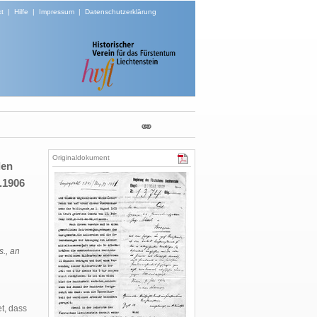
t
|
Hilfe
|
Impressum
|
Datenschutzerklärung
Originaldokument
den
.1906
s., an
et, dass