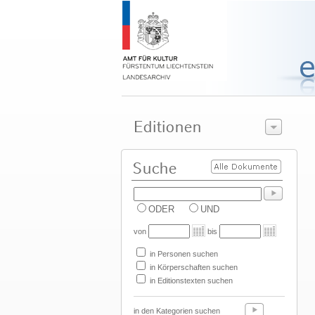
ODER
UND
von
bis
in Personen suchen
in Körperschaften suchen
in Editionstexten suchen
in den Kategorien suchen