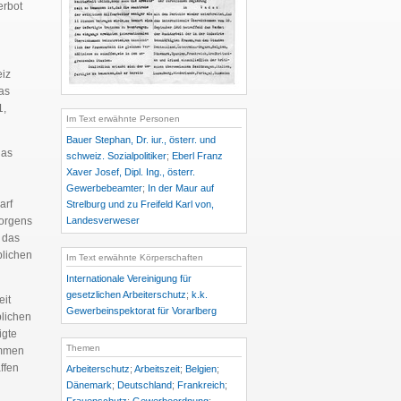
erbot
eiz
as
1,
Im Text erwähnte Personen
Bauer Stephan, Dr. iur., österr. und
das
schweiz. Sozialpolitiker
;
Eberl Franz
Xaver Josef, Dipl. Ing., österr.
Gewerbebeamter
;
In der Maur auf
arf
Strelburg und zu Freifeld Karl von,
Landesverweser
morgens
h das
blichen
Im Text erwähnte Körperschaften
Internationale Vereinigung für
gesetzlichen Arbeiterschutz
;
k.k.
eit
Gewerbeinspektorat für Vorarlberg
blichen
igte
Themen
ommen
ffen
Arbeiterschutz
;
Arbeitszeit
;
Belgien
;
Dänemark
;
Deutschland
;
Frankreich
;