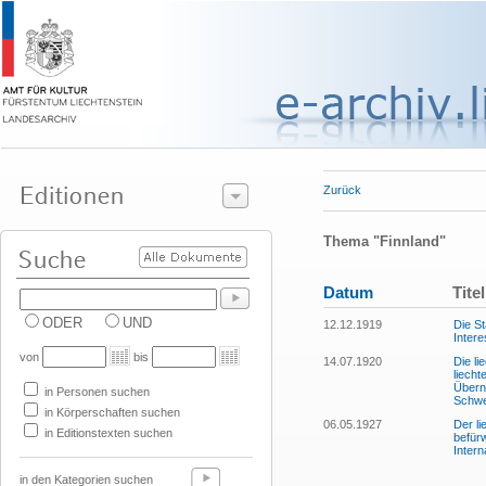
Zurück
Thema "Finnland"
Datum
Titel
ODER
UND
12.12.1919
Die S
Inter
von
bis
14.07.1920
Die li
liecht
Übern
in Personen suchen
Schwe
in Körperschaften suchen
06.05.1927
Der li
in Editionstexten suchen
befürw
Intern
in den Kategorien suchen