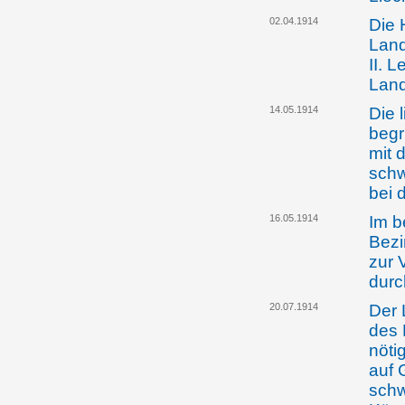
02.04.1914
Die 
Land
II. 
Land
14.05.1914
Die 
begr
mit 
schw
bei 
16.05.1914
Im b
Bezi
zur 
durc
20.07.1914
Der 
des 
nöti
auf 
schw