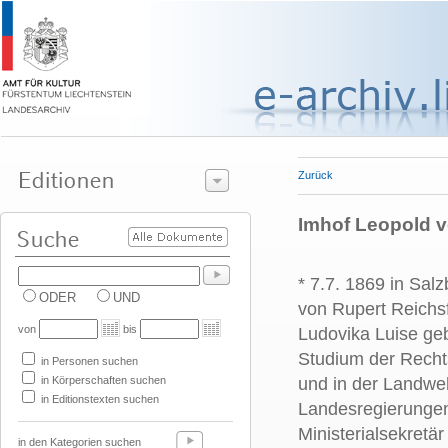
Zurück
Imhof Leopold v
* 7.7. 1869 in Salz
ODER
UND
von Rupert Reichsf
von
bis
Ludovika Luise geb
Studium der Recht
in Personen suchen
in Körperschaften suchen
und in der Landweh
in Editionstexten suchen
Landesregierungen 
Ministerialsekretä
in den Kategorien suchen