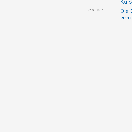
Kürs
25.07.1914
Die 
verö
auss
vom 
Law
05.08.1914
Die 
Geme
Trie
vert
Vers
best
05.08.1914
Die 
Krie
ent
07.08.1914
Land
beri
Lage
des 