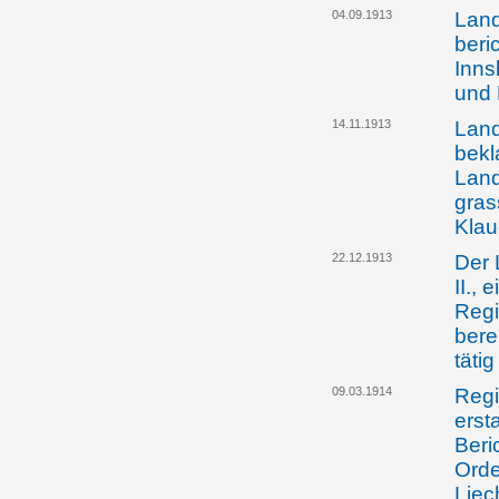
04.09.1913
Land
beric
Inns
und 
14.11.1913
Land
bekl
Land
gras
Kla
22.12.1913
Der 
II.,
Regi
bere
tätig
09.03.1914
Regi
erst
Beri
Orde
Liec