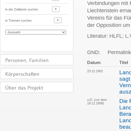
Verbindungen mit 
in der Zeitleiste suchen
Liechtenstein erna
Vereins für das F
in Themen suchen
der Opposition um
Literatur: HLFL; L
GND:
Permalink
Datum
Titel
23.12.1902
Land
sagt
Vern
aus
o.D. (vor dem
Die 
19.12.1908)
Land
Bera
Land
beau