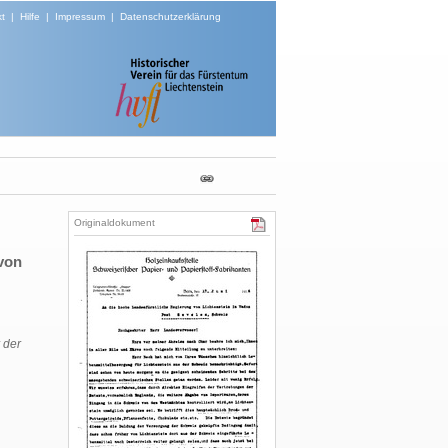
t
|
Hilfe
|
Impressum
|
Datenschutzerklärung
Originaldokument
 von
 der