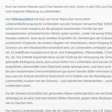
Kurz vor meiner Abreise nach Chur beehre ich mich, Ihnen in aller Eile und Kü
noch folgende Mitteilung zu unterbreiten:
Herr
[Nikolaus] Beck
hat mich von Ihren Wünschen hinsichtlich
Lebensmittelbesorgung für Lichtenstein aus der Schweiz benachrichtigt. Sofort
schon von heute morgens an die geeignet scheinenden Schritte bei den
massgebenden schweizerischen Stellen getan worden. Leider mit wenig Erfolg
mussten erfahren, dass durch direktes Eingreifen der Vertretungen der Entente
vornehmlich Englands, die weitere Abgabe von Importwaren, deren Eingang in
Schweiz von den Westmächten kontrolliert wird, an Lichtenstein unmöglich g
sei. Es betrifft dies hauptsächlich Brod- und Futtergetreide, Pflanzenfette, Cho
etc. etc. Die Entente begründet diese an die Duldung der Versorgung der Sch
geknüpfte Bedingung damit, dass schon früher von Lichtenstein dort aus der 
eingeführte Lebensmittel nach Österreich weiter gelangt seien, und dass auch 
bei den bestehenden Grenzverhältnissen gar keine Gewähr dafür vorhanden s
dass das der Entente feindliche Kaiserreich nicht Vorteile aus der Bewilligung
Lebensmittel-Ausfuhr von der Schweiz – und indirekt den Westmächten – nac
Lichtenstein ziehe.
Da die Schweiz hinsichtlich der genannten Waren selbst gänzlich von der Ent
abhängig ist, so wird, trotz dem besten Willen ihrerseits, gegen diese Bedingu
viel zu machen sein.
Nur eigene Landesprodukte, über die wir natürlich frei verfügen, wie z.B. Nutzv