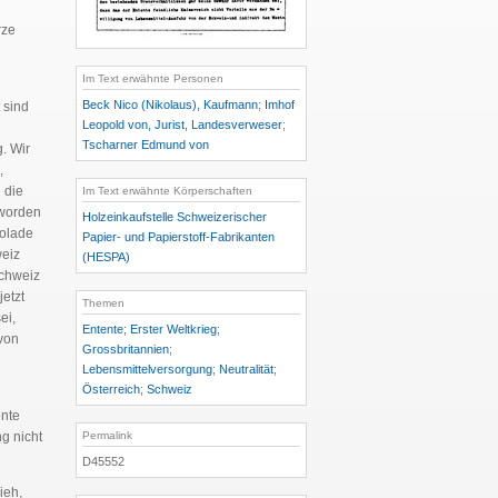
rze
Im Text erwähnte Personen
Beck Nico (Nikolaus), Kaufmann
;
Imhof
 sind
Leopold von, Jurist, Landesverweser
;
Tscharner Edmund von
. Wir
,
 die
Im Text erwähnte Körperschaften
eworden
Holzeinkaufstelle Schweizerischer
kolade
Papier- und Papierstoff-Fabrikanten
weiz
(HESPA)
Schweiz
jetzt
Themen
ei,
Entente
;
Erster Weltkrieg
;
 von
Grossbritannien
;
h
Lebensmittelversorgung
;
Neutralität
;
Österreich
;
Schweiz
ente
ng nicht
Permalink
D45552
ieh,