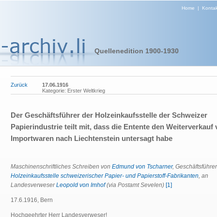
Home
|
Kontak
Quellenedition 1900-1930
Zurück
17.06.1916
Kategorie: Erster Weltkrieg
Der Geschäftsführer der Holzeinkaufsstelle der Schweizer
Papierindustrie teilt mit, dass die Entente den Weiterverkauf
Importwaren nach Liechtenstein untersagt habe
Maschinenschriftliches Schreiben von
Edmund von Tscharner
, Geschäftsführer
Holzeinkaufsstelle schweizerischer Papier- und Papierstoff-Fabrikanten
, an
Landesverweser
Leopold von Imhof
(via Postamt Sevelen)
[1]
17.6.1916, Bern
Hochgeehrter Herr Landesverweser!