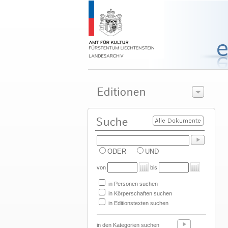
ODER
UND
von
bis
in Personen suchen
in Körperschaften suchen
in Editionstexten suchen
in den Kategorien suchen