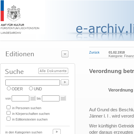
Zurück
01.02.1918
Kategorie: Finanz
Verordnung betr
ODER
UND
Verordnung 
von
bis
in Personen suchen
Auf Grund des Beschl
in Körperschaften suchen
Jänner l. I . wird verord
in Editionstexten suchen
Wer künftighin Getreid
oder daraus erzeugtes 
in den Kategorien suchen