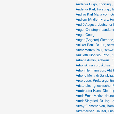
Anderka Hugo, Forsting., 
Anderka Karl, Forsting., f
Andlau Karl Maria von, Gr
Andlern [Andler] Franz Fri
André August, deutscher 
Anger Christoph, Landa
Anger Georg
Anger (Angerer) Clemen
Anliker Paul, Dr. iur., sch
Anthamatten Paul, schwei
Anzilotti Dionisio, Prof., i
Arbenz Armin, schweiz. Fa
Arbon Anna von, Äbtissin
Arbon Hermann von, Abt K
Arborio Mella di Sant'Elia
Arce José, Prof., argentin
Aristoteles, griechischer 
Armbruster Hans, Dipl.-In
Arndt Ernst Moritz, deutsc
Arndt Siegfried, Dr. Ing., 
Arvay Clemens von, Baro
Arzethauser [Hauser, Huser