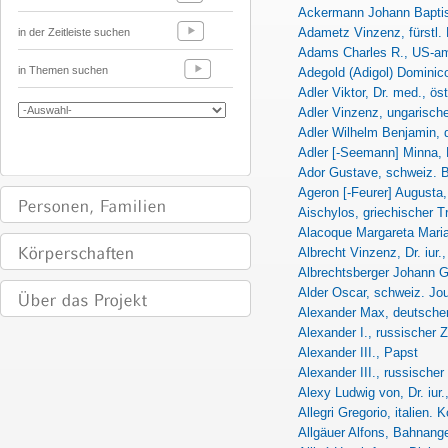
Ackermann Johann Baptist
Adametz Vinzenz, fürstl.
in der Zeitleiste suchen
Adams Charles R., US-am
in Themen suchen
Adegold (Adigol) Domini
Adler Viktor, Dr. med., öste
Adler Vinzenz, ungarisch
Adler Wilhelm Benjamin,
Adler [-Seemann] Minna,
Ador Gustave, schweiz. 
Ageron [-Feurer] Augusta,
Aischylos, griechischer T
Alacoque Margareta Maria,
Albrecht Vinzenz, Dr. iur.,
Albrechtsberger Johann Ge
Alder Oscar, schweiz. Jou
Alexander Max, deutscher
Alexander I., russischer Z
Alexander III., Papst
Alexander III., russischer
Alexy Ludwig von, Dr. iur.
Allegri Gregorio, italien.
Allgäuer Alfons, Bahnange