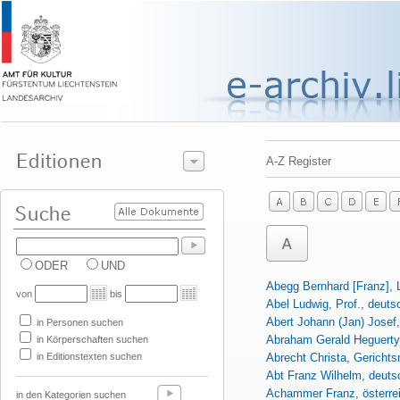
A-Z Register
ODER
UND
Abegg Bernhard [Franz], 
von
bis
Abel Ludwig, Prof., deuts
Abert Johann (Jan) Josef
in Personen suchen
Abraham Gerald Heguerty F
in Körperschaften suchen
in Editionstexten suchen
Abrecht Christa, Gericht
Abt Franz Wilhelm, deuts
Achammer Franz, österre
in den Kategorien suchen