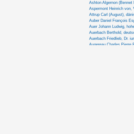
Ashton Algernon (Bennet 
Aspermont Heinrich von,
Attrup Carl (August), dän
Auber Daniel François Esp
Auer Johann Ludwig, hoh
Auerbach Berthold, deutsc
Auerbach Friedlieb, Dr. iu
Augereau Charles Pierre F
Augustinus Aurelius [Aug.
Auracher Theodor, deutsc
Austerlitz Friedrich, öster
Austin Warren Robinson, U
Avenol Joseph, franz. Pol
Ayrom [de Moncay] Moha