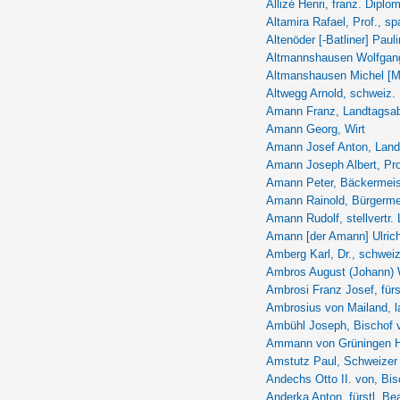
Allizé Henri, franz. Diplo
Altamira Rafael, Prof., sp
Altenöder [-Batliner] Pauli
Altmannshausen Wolfgang 
Altmanshausen Michel [Mi
Altwegg Arnold, schweiz. 
Amann Franz, Landtagsab
Amann Georg, Wirt
Amann Josef Anton, Land
Amann Joseph Albert, Pro
Amann Peter, Bäckermeis
Amann Rainold, Bürgerme
Amann Rudolf, stellvertr.
Amann [der Amann] Ulric
Amberg Karl, Dr., schweiz
Ambros August (Johann) Wil
Ambrosi Franz Josef, fürs
Ambrosius von Mailand, la
Ambühl Joseph, Bischof 
Ammann von Grüningen He
Amstutz Paul, Schweizer
Andechs Otto II. von, Bi
Anderka Anton, fürstl. Be