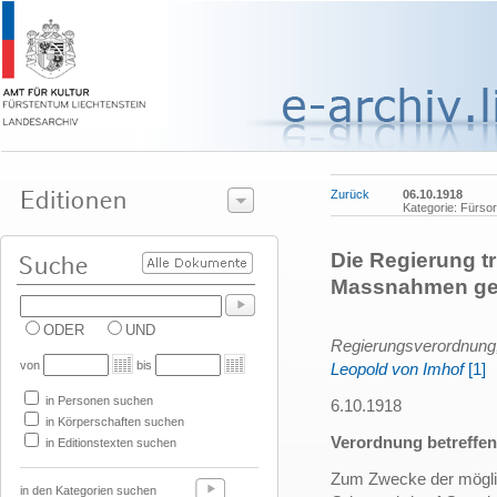
Zurück
06.10.1918
Kategorie: Fürs
Die Regierung tr
Massnahmen gege
ODER
UND
Regierungsverordnung,
von
bis
Leopold von Imhof
[1]
in Personen suchen
6.10.1918
in Körperschaften suchen
Verordnung betreffe
in Editionstexten suchen
Zum Zwecke der möglic
in den Kategorien suchen