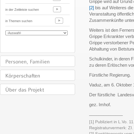
Grippe wird auf Grund
[2]
bis auf Weiteres di
in der Zeitleiste suchen
Veranstaltung öffentlic
Zusammenkünfte unter
in Themen suchen
Weiters ist den Ferne
Grippe Erkrankter ver
Grippe verstorbener Pe
Abhaltung von Betstund
Schulkinder, in deren 
zu deren Erlöschen v
Fürstliche Regierung.
Vaduz, am 6. Oktober 
Der fürstliche Landes
gez. Imhof.
______________
[1] Publiziert in L.Vo. 
Registraturvermerk: ZI
[2] Sanitätsgesetz vom 