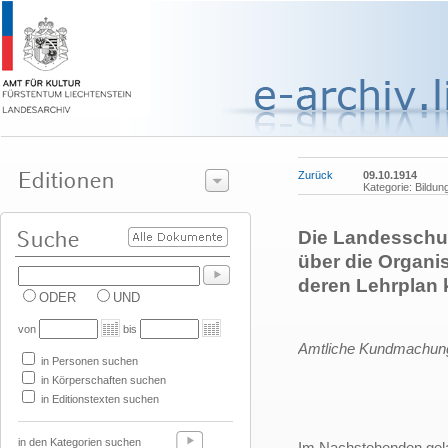
Zurück
09.10.1914
Kategorie: Bildun
Die Landesschu
über die Organi
deren Lehrplan
ODER
UND
von
bis
Amtliche Kundmachu
in Personen suchen
in Körperschaften suchen
in Editionstexten suchen
in den Kategorien suchen
Im Nachstehenden gela