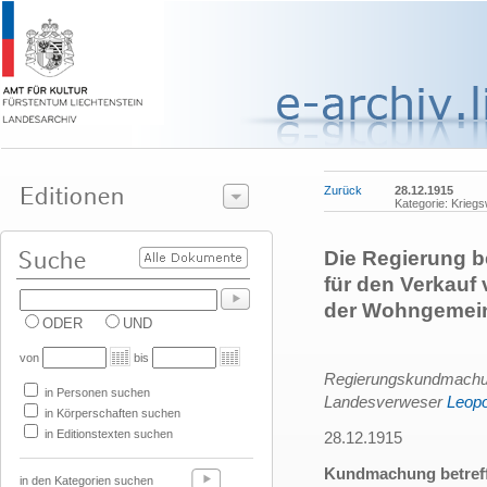
Zurück
28.12.1915
Kategorie: Kriegs
Die Regierung b
für den Verkauf
der Wohngemeind
ODER
UND
von
bis
Regierungskundmachung,
in Personen suchen
Landesverweser
Leopo
in Körperschaften suchen
in Editionstexten suchen
28.12.1915
Kundmachung betreffe
in den Kategorien suchen