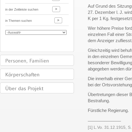
Auf Grund des Sitzun
in der Zeitleiste suchen
27. Dezember l. J. wird
K per 1 Kg. festgesetzt
in Themen suchen
Wer höhere Preise forde
einzelnen Fall einer St
dem Anzeiger zufliesst
Gleichzeitig wird behu
in den einzelnen Gemei
besonderer Bewilligun
abgegeben werden dür
Die innerhalb einer Ge
bei der Ortsvorstehun
Übertretungen dieser 
Bestrafung.
Fürstliche Regierung.
______________
[1] L.Vo. 31.12.1915, S