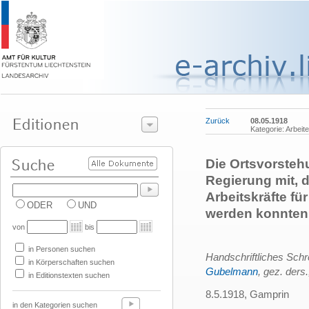
Zurück
08.05.1918
Kategorie: Arbeit
Die Ortsvorsteh
Regierung mit,
Arbeitskräfte f
ODER
UND
werden konnten
von
bis
in Personen suchen
Handschriftliches Sch
in Körperschaften suchen
Gubelmann
, gez. ders
in Editionstexten suchen
8.5.1918, Gamprin
in den Kategorien suchen