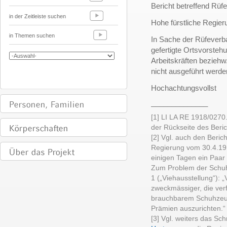
Bericht betreffend Rü
in der Zeitleiste suchen
Hohe fürstliche Regier
in Themen suchen
In Sache der Rüfeverba
gefertigte Ortsvorsteh
Arbeitskräften bezieh
nicht ausgeführt werd
Hochachtungsvollst
______________
[1] LI LA RE 1918/027
der Rückseite des Beri
[2] Vgl. auch den Beri
Regierung vom 30.4.1918
einigen Tagen ein Paar
Zum Problem der Schuhv
1 („Viehausstellung“): „
zweckmässiger, die ver
brauchbarem Schuhzeug
Prämien auszurichten.“
[3] Vgl. weiters das Sc