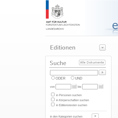
ODER
UND
von
bis
in Personen suchen
in Körperschaften suchen
in Editionstexten suchen
in den Kategorien suchen