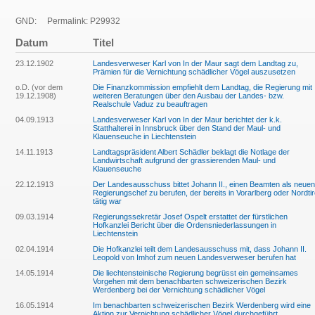
GND:
Permalink: P29932
Datum
Titel
23.12.1902
Landesverweser Karl von In der Maur sagt dem Landtag zu,
Prämien für die Vernichtung schädlicher Vögel auszusetzen
o.D. (vor dem
Die Finanzkommission empfiehlt dem Landtag, die Regierung mit
19.12.1908)
weiteren Beratungen über den Ausbau der Landes- bzw.
Realschule Vaduz zu beauftragen
04.09.1913
Landesverweser Karl von In der Maur berichtet der k.k.
Statthalterei in Innsbruck über den Stand der Maul- und
Klauenseuche in Liechtenstein
14.11.1913
Landtagspräsident Albert Schädler beklagt die Notlage der
Landwirtschaft aufgrund der grassierenden Maul- und
Klauenseuche
22.12.1913
Der Landesausschuss bittet Johann II., einen Beamten als neuen
Regierungschef zu berufen, der bereits in Vorarlberg oder Nordtir
tätig war
09.03.1914
Regierungssekretär Josef Ospelt erstattet der fürstlichen
Hofkanzlei Bericht über die Ordensniederlassungen in
Liechtenstein
02.04.1914
Die Hofkanzlei teilt dem Landesausschuss mit, dass Johann II.
Leopold von Imhof zum neuen Landesverweser berufen hat
14.05.1914
Die liechtensteinische Regierung begrüsst ein gemeinsames
Vorgehen mit dem benachbarten schweizerischen Bezirk
Werdenberg bei der Vernichtung schädlicher Vögel
16.05.1914
Im benachbarten schweizerischen Bezirk Werdenberg wird eine
Aktion zur Vernichtung schädlicher Vögel durchgeführt