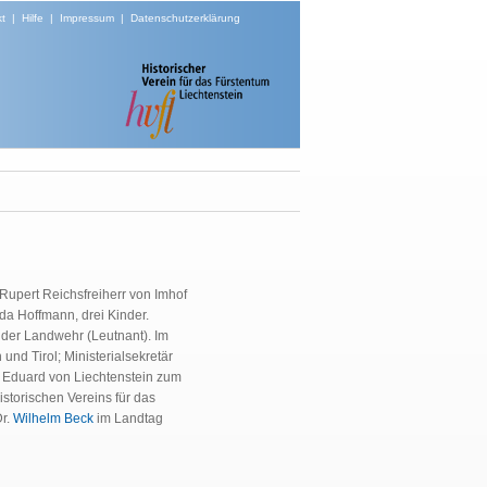
t
|
Hilfe
|
Impressum
|
Datenschutzerklärung
 Rupert Reichsfreiherr von Imhof
Ida Hoffmann, drei Kinder.
der Landwehr (Leutnant). Im
und Tirol; Ministerialsekretär
z Eduard von Liechtenstein zum
storischen Vereins für das
Dr.
Wilhelm Beck
im Landtag