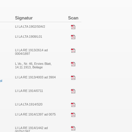
Signatur
Scan
LI LA LTA 1902/S04/2
LI LA LTA 1908/L01
LI LA RE 1913/2614 ad
0004/1897
L.Vo., Nr. 46, Erstes Blatt,
14.11.1913, Beilage
LI LA RE 1913/4003 ad 3904
ol
LI LA RE 1914/0711
LI LA LTA 1914/S20
LI LA RE 1914/1397 ad 0075
LI LA RE 1914/1442 ad
0075/1397