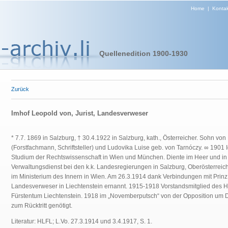
Home
|
Kontak
Quellenedition 1900-1930
Zurück
Imhof Leopold von, Jurist, Landesverweser
* 7.7. 1869 in Salzburg, † 30.4.1922 in Salzburg, kath., Österreicher. Sohn von
(Forstfachmann, Schriftsteller) und Ludovika Luise geb. von Tarnóczy. ∞ 1901 
Studium der Rechtswissenschaft in Wien und München. Diente im Heer und in 
Verwaltungsdienst bei den k.k. Landesregierungen in Salzburg, Oberösterreich 
im Ministerium des Innern in Wien. Am 26.3.1914 dank Verbindungen mit Prin
Landesverweser in Liechtenstein ernannt. 1915-1918 Vorstandsmitglied des Hi
Fürstentum Liechtenstein. 1918 im „Novemberputsch“ von der Opposition um 
zum Rücktritt genötigt.
Literatur: HLFL; L.Vo. 27.3.1914 und 3.4.1917, S. 1.