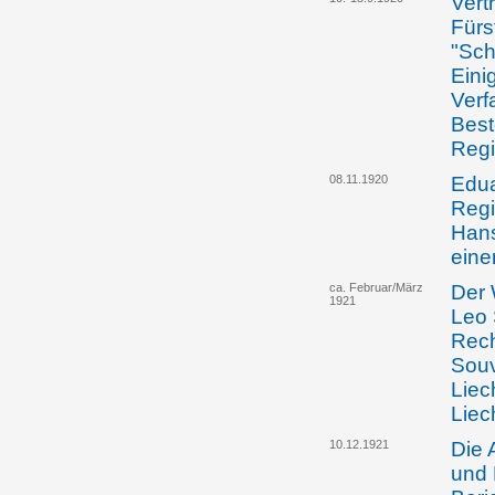
Vert
Fürs
"Sch
Eini
Verf
Best
Regi
08.11.1920
Edua
Regi
Hans
eine
ca. Februar/März
Der 
1921
Leo 
Rech
Souv
Liec
Liec
10.12.1921
Die 
und 