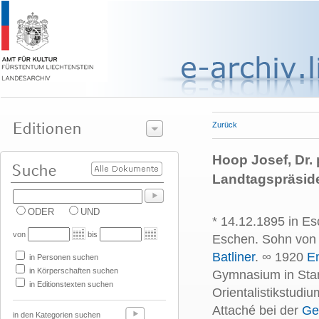
Zurück
Hoop Josef, Dr. p
Landtagspräsid
ODER
UND
* 14.12.1895 in Es
von
bis
Eschen. Sohn vo
Batliner
. ∞ 1920
Em
in Personen suchen
in Körperschaften suchen
Gymnasium in Stan
in Editionstexten suchen
Orientalistikstudiu
Attaché bei der
Ge
in den Kategorien suchen