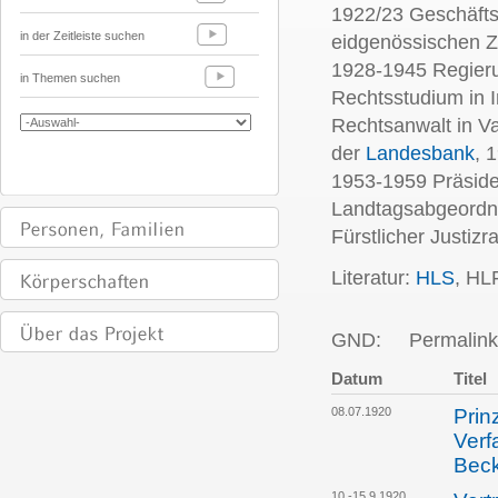
1922/23 Geschäftst
in der Zeitleiste suchen
eidgenössischen Zo
1928-1945 Regieru
in Themen suchen
Rechtsstudium in I
Rechtsanwalt in V
der
Landesbank
, 
1953-1959 Präside
Landtagsabgeordne
Fürstlicher Justizra
Literatur:
HLS
, HL
GND:
Permalink
Datum
Titel
08.07.1920
Prin
Verf
Bec
10.-15.9.1920