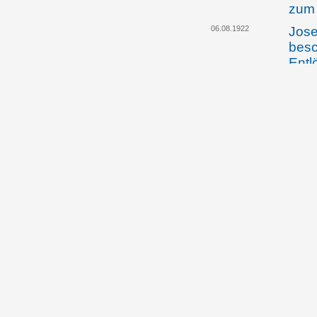
zum 
06.08.1922
Jose
besc
Entl
12.08.1922
Das 
Auss
der 
vorg
Sic
07.02.1923
Jose
teil
Wien
auf 
ausw
09.02.1923
Die 
Vors
Gesc
öste