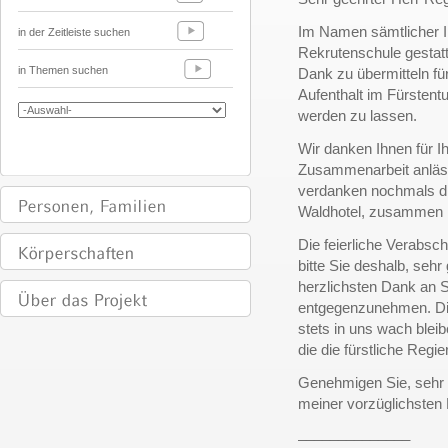
Im Namen sämtlicher I
in der Zeitleiste suchen
Rekrutenschule gestatt
in Themen suchen
Dank zu übermitteln fü
Aufenthalt im Fürstent
werden zu lassen.
Wir danken Ihnen für I
Zusammenarbeit anläss
verdanken nochmals di
Waldhotel, zusammen m
Die feierliche Verabs
bitte Sie deshalb, seh
herzlichsten Dank an S
entgegenzunehmen. Die
stets in uns wach bleib
die die fürstliche Regi
Genehmigen Sie, sehr 
meiner vorzüglichsten
______________