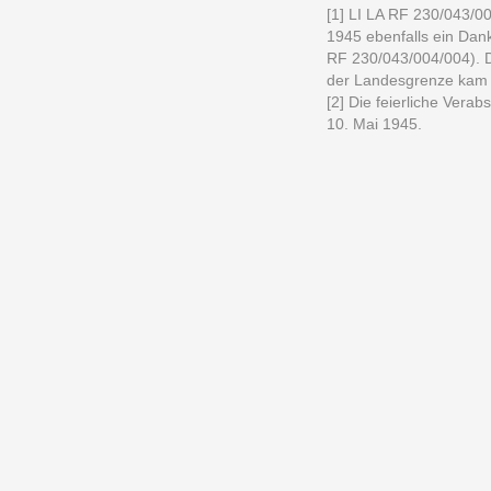
[1] LI LA RF 230/043/00
1945 ebenfalls ein Da
RF 230/043/004/004). 
der Landesgrenze kam a
[2] Die feierliche Ver
10. Mai 1945.