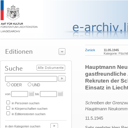
Zurück
11.05.1945
Kategorie: Flücht
Hauptmann Neuk
gastfreundliche
Rekruten der Sc
ODER
UND
Einsatz in Liech
von
bis
Schreiben der Grenzwa
in Personen suchen
Hauptmann Neukomm
in Körperschaften suchen
in Editionstexten suchen
11.5.1945
in den Kategorien suchen
Sehr geehrter Herr Reg