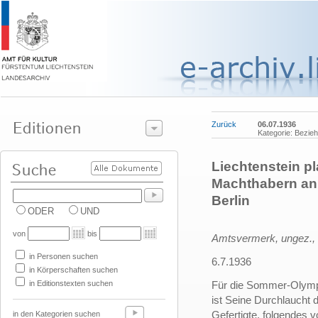
Zurück
06.07.1936
Kategorie: Bezie
Liechtenstein p
Machthabern anl
Berlin
ODER
UND
von
bis
Amtsvermerk, ungez.,
in Personen suchen
6.7.1936
in Körperschaften suchen
in Editionstexten suchen
Für die Sommer-Olympia
ist Seine Durchlaucht d
Gefertigte, folgendes 
in den Kategorien suchen