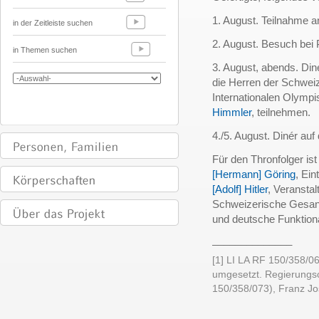
1. August. Teilnahme an
in der Zeitleiste suchen
2. August. Besuch bei
in Themen suchen
3. August, abends. Din
die Herren der Schwei
Internationalen Olympi
Himmler
, teilnehmen.
4./5. August. Dinér au
Für den Thronfolger ist
[Hermann] Göring
, Ei
[Adolf] Hitler
, Veransta
Schweizerische Gesand
und deutsche Funktion
______________
[1] LI LA RF 150/358/
umgesetzt. Regierungsch
150/358/073), Franz Jose