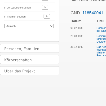
in der Zeitleiste suchen
GND:
118540041
P
in Themen suchen
Datum
Titel
06.07.1936
Liechten
der Olym
28.03.1938
Regieru
Eindrück
Deutsch
31.12.1942
Das "Lie
Weihnac
Minister
Reichsv