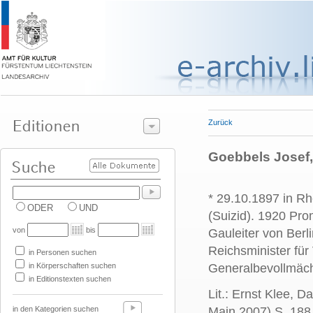
Zurück
Goebbels Josef, 
* 29.10.1897 in Rh
ODER
UND
(Suizid). 1920 Pro
von
bis
Gauleiter von Ber
Reichsminister fü
in Personen suchen
in Körperschaften suchen
Generalbevollmächt
in Editionstexten suchen
Lit.: Ernst Klee, 
in den Kategorien suchen
Main 2007) S. 18