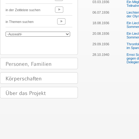
03.03.1936
Ein Mitg
Teilnah
in der Zeitleiste suchen
06.07.1936
Liechten
der Olym
in Themen suchen
18.08.1936
Ein Liec
Sommerol
20.08.1936
Ein Liec
Sommerol
29.09.1936
Thronfo
im Span
28.10.1940
Ernst S
gegen d
Delegie