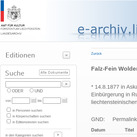
Zurück
Falz-Fein Wolde
* 14.8.1877 in Ask
ODER
UND
Einbürgerung in Ru
von
bis
liechtensteinische
in Personen suchen
in Körperschaften suchen
GND:
Permalink
in Editionstexten suchen
Datum
Titel
in den Kategorien suchen