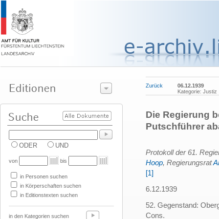
Zurück
06.12.1939
Kategorie: Justiz
Die Regierung b
Putschführer ab
ODER
UND
Protokoll der 61. Reg
von
bis
Hoop
, Regierungsrat
A
[1]
in Personen suchen
in Körperschaften suchen
6.12.1939
in Editionstexten suchen
52. Gegenstand: Oberge
Cons.
in den Kategorien suchen