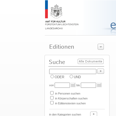
ODER
UND
von
bis
in Personen suchen
in Körperschaften suchen
in Editionstexten suchen
in den Kategorien suchen