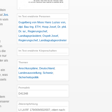
Wein
Rat
Jos.
Im Text erwähnte Personen
orm vom
Gugelberg von Moos Hans Luzius von,
in
dipl. Bau-Ing. ETH
;
Hoop Josef, Dr. phil.
Dr. iur., Regierungschef,
Landtagspräsident
;
Ospelt Josef,
Regierungschef, Landtagsabgeordneter
d
in
Im Text erwähnte Körperschaften
 die
e nur
er als
Themen
Anschlusspläne
;
Deutschland
;
 ein
Landesausstellung
;
Schweiz
;
e, was
Sicherheitspolitik
ssels
Permalink
D41348
 dem
unserer
Zitierempfehlung
h
LI LA RF 179/009/002/007; zitiert nach: