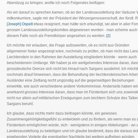
Abendzug zu bringen, wollte ich noch Folgendes beifügen:
Als wir darauf zu sprechen kamen, ob an der Landesausstellung der Vaduzer 
mitkonkurriere, sagte mir der Präsident der Winzergenossenschaft, der fürstl. 
[Joseph] Ospelt
etwas resigniert, man hätte sich erkundigt, sei aber in aller F
grossen Landesausstellungskomitee abgewiesen worden - man scheine auch 
diesem Falle noch als Fremdkörper angesehen zu werden.
[2]
Ich möchte mir erlauben, die Frage aufzuwerfen, ob es nicht aus Gründen
allgemeiner Natur angezeigt wäre, nochmals zu prüfen, ob man nicht das Lan
Liechtenstein in den Rahmen der Ausstellung eingliedern könnte - wenn auch 
bescheidenem Umfange. Wir haben ja ein weitgehendes Interesse daran, dass
grossdeutsche Grenze sich nicht bis hinauf nach Sargans ausdehnt. Ich möcht
nochmals drauf hinweisen, dass die Behandlung der liechtensteinischen Arbeit
Ausländer eine Zeitlang recht ungünstig auf die gegenseitigen Beziehungen
einwirkte, wie auch verschiedene andere Vorkommnisse. Anderseits haben wir
anerkannt grosses Interesse daran, dass man im Fürstentum sich uns zuwend
nicht nur allein auf militärischen Erwägungen zum leichtern Schutze des Talke
Sargans beruht.
Ich glaube, dass nichts mehr dazu beitragen könnte, ein gewisses
Zusammengehörigkeitsgefühl zu entwickeln und zu fördern, als wenn man es
Fürstentum ermöglichen würde, sich - wenigstens in einigen Abteilungen - an 
Landesausstellung zu beteiligen und ich glaube bestimmt, dass die daraus sic
ergebenden Vorteile die eventuellen Nachteile bei weitem aufheben würden.