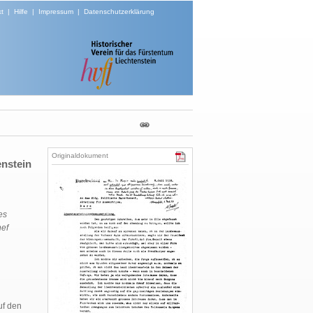
t
|
Hilfe
|
Impressum
|
Datenschutzerklärung
Originaldokument
enstein
es
hef
uf den