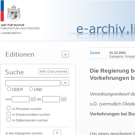
Zurück
01.10.1943
Kategorie: Krieg
Die Regierung b
Vorkehrungen b
ODER
UND
Verordnungsentwurf der
von
bis
o.D. (vermutlich Oktob
in Personen suchen
Vorkehrungen bei Bo
in Körperschaften suchen
in Editionstexten suchen
Um einen geordneten Ga
in den Kategorien suchen