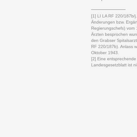
______________
[1] LI LA RF 220/187b/j.
Änderungen bzw. Ergän
Regierungschefs) vom 1
Ärzten besprochen wurd
den Grabser Spitalsarzt
RF 220/187b). Anlass w
Oktober 1943.
[2] Eine entsprechende
Landesgesetzblatt ist n