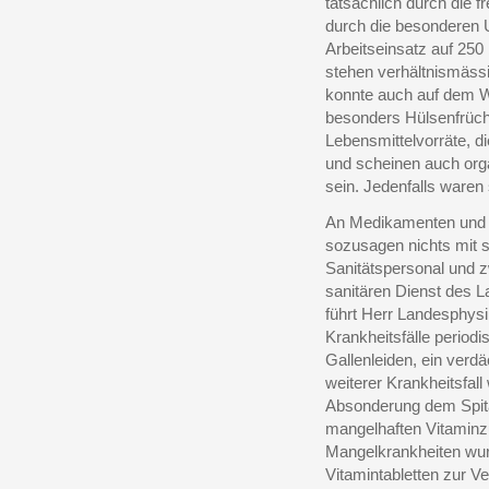
tatsächlich durch die 
durch die besonderen 
Arbeitseinsatz auf 250
stehen verhältnismässi
konnte auch auf dem W
besonders Hülsenfrüch
Lebensmittelvorräte, di
und scheinen auch org
sein. Jedenfalls waren s
An Medikamenten und m
sozusagen nichts mit s
Sanitätspersonal und z
sanitären Dienst des L
führt Herr Landesphys
Krankheitsfälle periodis
Gallenleiden, ein verdäc
weiterer Krankheitsfal
Absonderung dem Spita
mangelhaften Vitaminz
Mangelkrankheiten wur
Vitamintabletten zur Ve