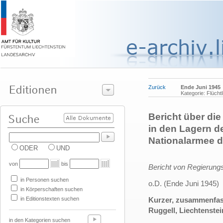
Zurück
Ende Juni 1945
Kategorie: Flücht
Bericht über die
in den Lagern d
Nationalarmee d
ODER
UND
von
bis
Bericht von Regierung
in Personen suchen
o.D. (Ende Juni 1945)
in Körperschaften suchen
in Editionstexten suchen
Kurzer, zusammenfass
Ruggell, Liechtenste
in den Kategorien suchen