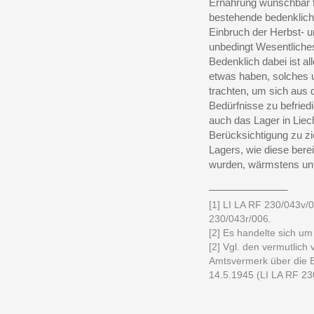
Ernährung wünschbar f
bestehende bedenklich
Einbruch der Herbst- u
unbedingt Wesentliche
Bedenklich dabei ist al
etwas haben, solches u
trachten, um sich aus 
Bedürfnisse zu befried
auch das Lager in Liec
Berücksichtigung zu zi
Lagers, wie diese ber
wurden, wärmstens unt
______________
[1] LI LA RF 230/043v/
230/043r/006.
[2] Es handelte sich um
[2] Vgl. den vermutlic
Amtsvermerk über die
14.5.1945 (LI LA RF 23