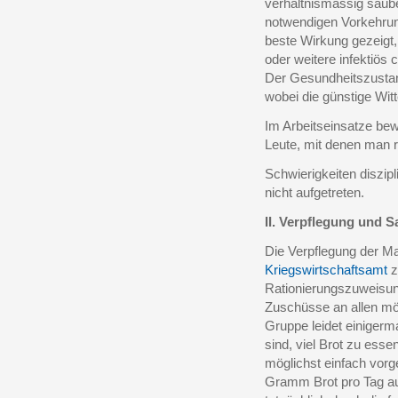
verhältnismässig saube
notwendigen Vorkehru
beste Wirkung gezeigt
oder weitere infektiös 
Der Gesundheitszustand
wobei die günstige Witt
Im Arbeitseinsatze bewäh
Leute, mit denen man r
Schwierigkeiten diszipl
nicht aufgetreten.
II. Verpflegung und S
Die Verpflegung der M
Kriegswirtschaftsamt
z
Rationierungszuweisun
Zuschüsse an allen mö
Gruppe leidet einigerm
sind, viel Brot zu ess
möglichst einfach vor
Gramm Brot pro Tag 