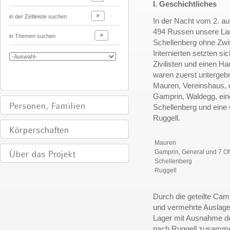
I. Geschichtliches
in der Zeitleiste suchen
In der Nacht vom 2. au
494 Russen unsere Lan
in Themen suchen
Schellenberg ohne Zwisc
Internierten setzten s
Zivilisten und einen Ha
waren zuerst untergebrac
Mauren, Vereinshaus, 
Gamprin, Waldegg, ein
Schellenberg und eine
Ruggell.
Mauren
Gamprin, General und 7 Off
Schellenberg
Ruggell
Durch die geteilte Ca
und vermehrte Auslage
Lager mit Ausnahme de
nach Ruggell zusammen