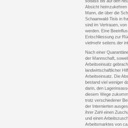
sodass bis auf den heu
Absicht heimzukehren
Mann, die über die Sc
Schaanwald-Tisis in f
sind im Vertrauen, von
werden. Eine Beeinfluss
Entschliessung zur Rüc
vielmehr seitens der i
Nach einer Quarantänez
der Mannschaft, soweit s
Arbeitseinsatz gebrach
landwirtschaftlicher Hi
Arbeitseinsatz. Die Abs
bestand viel weniger da
darin, den Lagerinsass
diesem Wege zukommen
trotz verschiedener Be
der Internierten ausge
ihrer Zahl einen Zusc
und einen Arbeitszusc
Arbeitsmarktes von ca.