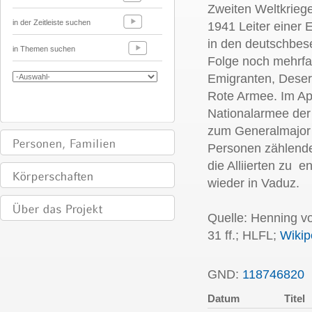
Zweiten Weltkriege
in der Zeitleiste suchen
1941 Leiter einer 
in den deutschbese
in Themen suchen
Folge noch mehrfa
Emigranten, Dese
Rote Armee. Im
Ap
Nationalarmee de
zum Generalmajor 
Personen zählende
die Alliierten zu 
wieder in Vadu
Quelle: Henning vo
31 ff.; HLFL;
Wikip
GND:
118746820
P
Datum
Titel