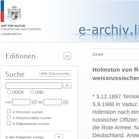
Zurück
Holmston von Re
weissrussischer 
ODER
UND
* 3.12.1897
Terrio
von
bis
5.9.1988 in Vaduz.
Holmston nach ein
in Personen suchen
in Körperschaften suchen
russischer Offizi
in Editionstexten suchen
die Rote Armee. N
Deutschland. Anw
in den Kategorien suchen