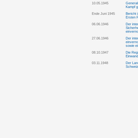
10.05.1945
General
Kampf g
Ende Juni 1945
Bericht 
Ersten 
06.06.1946
Der int
Sicherh
einver
27.06.1946
Der inte
einvern
sowie ei
08.10.1947
Die Reg
Einwande
03.11.1948
Der Land
Schwei