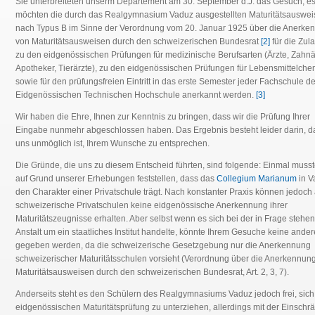
Sie unterbreiteten unserm Departement am 30. September d.J. das Gesuch, e
möchten die durch das Realgymnasium Vaduz ausgestellten Maturitätsauswei
nach Typus B im Sinne der Verordnung vom 20. Januar 1925 über die Anerke
von Maturitätsausweisen durch den schweizerischen Bundesrat
[2]
für die Zul
zu den eidgenössischen Prüfungen für medizinische Berufsarten (Ärzte, Zahnä
Apotheker, Tierärzte), zu den eidgenössischen Prüfungen für Lebensmittelche
sowie für den prüfungsfreien Eintritt in das erste Semester jeder Fachschule de
Eidgenössischen Technischen Hochschule anerkannt werden.
[3]
Wir haben die Ehre, Ihnen zur Kenntnis zu bringen, dass wir die Prüfung Ihrer
Eingabe nunmehr abgeschlossen haben. Das Ergebnis besteht leider darin, d
uns unmöglich ist, Ihrem Wunsche zu entsprechen.
Die Gründe, die uns zu diesem Entscheid führten, sind folgende: Einmal musst
auf Grund unserer Erhebungen feststellen, dass das
Collegium Marianum
in V
den Charakter einer Privatschule trägt. Nach konstanter Praxis können jedoch
schweizerische Privatschulen keine eidgenössische Anerkennung ihrer
Maturitätszeugnisse erhalten. Aber selbst wenn es sich bei der in Frage stehe
Anstalt um ein staatliches Institut handelte, könnte Ihrem Gesuche keine ande
gegeben werden, da die schweizerische Gesetzgebung nur die Anerkennung
schweizerischer Maturitätsschulen vorsieht (Verordnung über die Anerkennun
Maturitätsausweisen durch den schweizerischen Bundesrat, Art. 2, 3, 7).
Anderseits steht es den Schülern des Realgymnasiums Vaduz jedoch frei, sich
eidgenössischen Maturitätsprüfung zu unterziehen, allerdings mit der Einschr