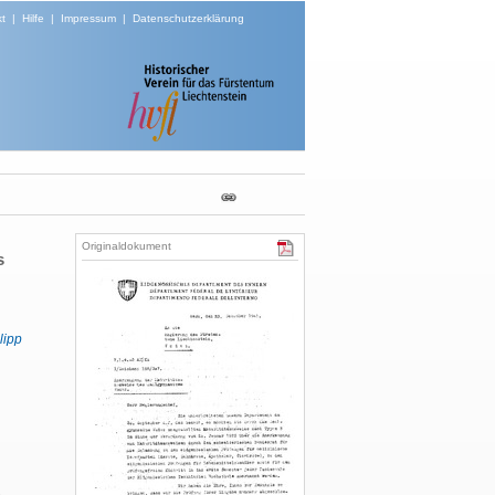
t
|
Hilfe
|
Impressum
|
Datenschutzerklärung
Originaldokument
s
lipp