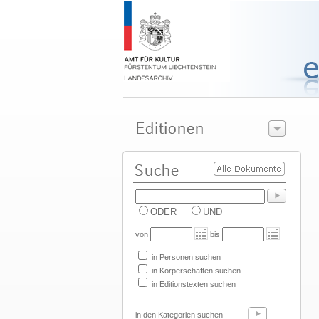
ODER
UND
von
bis
in Personen suchen
in Körperschaften suchen
in Editionstexten suchen
in den Kategorien suchen