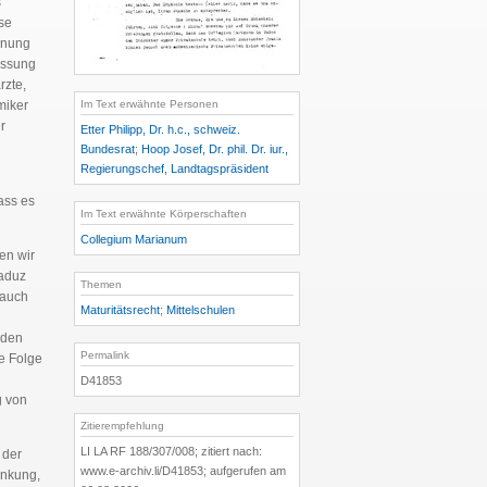
s
se
nnung
assung
rzte,
Im Text erwähnte Personen
miker
r
Etter Philipp, Dr. h.c., schweiz.
Bundesrat
;
Hoop Josef, Dr. phil. Dr. iur.,
Regierungschef, Landtagspräsident
ass es
Im Text erwähnte Körperschaften
Collegium Marianum
en wir
aduz
Themen
 auch
Maturitätsrecht
;
Mittelschulen
nden
Permalink
re Folge
D41853
g von
Zitierempfehlung
LI LA RF 188/307/008; zitiert nach:
 der
www.e-archiv.li/D41853; aufgerufen am
änkung,