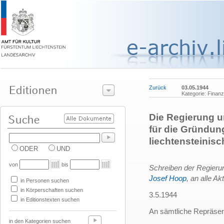
Zurück
03.05.1944
Kategorie: Finanz
Die Regierung u
für die Gründun
liechtensteinis
ODER
UND
von
bis
Schreiben der Regierun
Josef Hoop
, an alle A
in Personen suchen
in Körperschaften suchen
3.5.1944
in Editionstexten suchen
An sämtliche Repräsent
in den Kategorien suchen