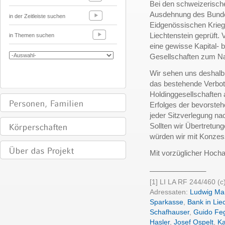
Bei den schweizerisch
Ausdehnung des Bunde
in der Zeitleiste suchen
Eidgenössischen Krie
Liechtenstein geprüft. 
in Themen suchen
eine gewisse Kapital- b
Gesellschaften zum Nac
Wir sehen uns deshalb
das bestehende Verbot 
Holdinggesellschaften
Erfolges der bevorst
jeder Sitzverlegung na
Sollten wir Übertretun
würden wir mit Konze
Mit vorzüglicher Hoch
______________
[1] LI LA RF 244/460 (c
Adressaten:
Ludwig Ma
Sparkasse
,
Bank in Lie
Schafhauser
,
Guido Fe
Hasler
,
Josef Ospelt
,
Ka