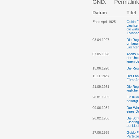
GND:
Permalink
Datum
Titel
Ende April 1925
Guido Fe
Liechte
die wirt
Zollans
08.04.1927
Die Regi
umfangre
Liechten
07.05.1928
Alfons 
der Unt
legen d
15.06.1928
Die Regi
11.11.1928
Der Lan
Fürst Jo
21.09.1931
Die Regi
jeglich
28.01.1933
Ein Kund
besorgt 
09.06.1934
Der Wir
eines D
26.02.1936
Die Sch
Clearin
auf Liec
27.06.1938
Guido Fe
Parteiz