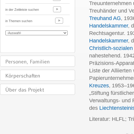
Treuunternehmen u
in der Zeitleiste suchen
Treuhänder und V
Treuhand AG
, 193
in Themen suchen
Handelskammer
, 
Rechtsagentur. 19
Handelskammer
, 
Christlich-sozialen
nahestehend. 1942
Präzisions-Appar
Liste der Alliiert
Papierunternehme
Kreuzes
, 1953–196
„Stiftung fürstlic
Verwaltungs- und 
des
Liechtenstein
Literatur: HLFL; T