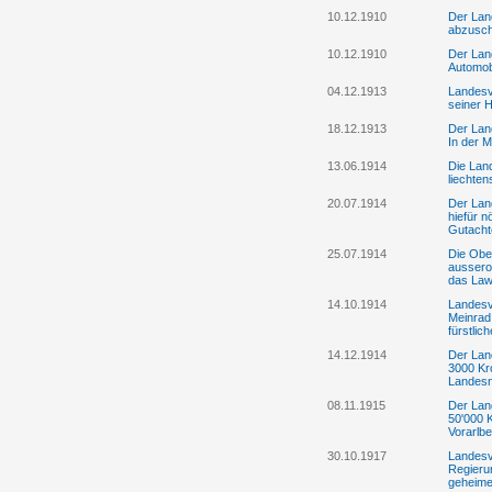
10.12.1910
Der Land
abzusch
10.12.1910
Der Lan
Automobi
04.12.1913
Landesv
seiner 
18.12.1913
Der Lan
In der 
13.06.1914
Die Lan
liechte
20.07.1914
Der Lan
hiefür n
Gutacht
25.07.1914
Die Ober
aussero
das La
14.10.1914
Landesv
Meinrad
fürstli
14.12.1914
Der Land
3000 Kro
Landesn
08.11.1915
Der Lan
50'000 
Vorarlbe
30.10.1917
Landesv
Regierun
geheime