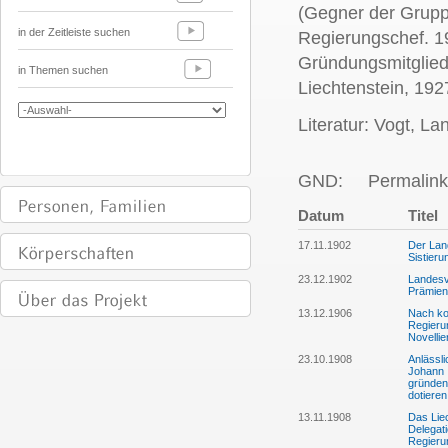
(Gegner der Grupp
in der Zeitleiste suchen
Regierungschef. 1
Gründungsmitglied
in Themen suchen
Liechtenstein, 19
Literatur: Vogt, L
GND:
Permalink
Datum
Titel
17.11.1902
Der Lan
Sistier
23.12.1902
Landesv
Prämien
13.12.1906
Nach ko
Regieru
Novelli
23.10.1908
Anlässli
Johann I
gründen
dotieren
13.11.1908
Das Liec
Delegati
Regieru