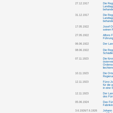
27.12.1917
Die Reg
Landtag
behande
31.12.1917
Die Reg
Landtag
behande
17.05.1922
Josef Os
seinen R
27.05.1922
Alfons F
Führung
06.06.1922
Der Lan
08.06.1922
Die Regi
Schädle
07.11.1923
Die fürs
österre
Ordensd
liechte
10.11.1923
Die Ort
Regieru
12.11.1923
Fürst Jo
für die
in eine
12.11.1923
Der Lan
des Fürs
05.06.1924
Das Für
Fabrikin
3.6.1926/7.6.1926
Johann 