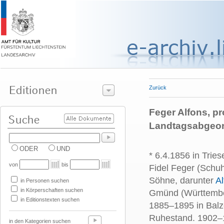
Zurück
Feger Alfons, p
Landtagsabgeor
ODER
UND
* 6.4.1856 in Trie
von
bis
Fidel Feger (Schu
Söhne, darunter
Al
in Personen suchen
in Körperschaften suchen
Gmünd (Württember
in Editionstexten suchen
1885–1895 in Balz
Ruhestand. 1902–
in den Kategorien suchen