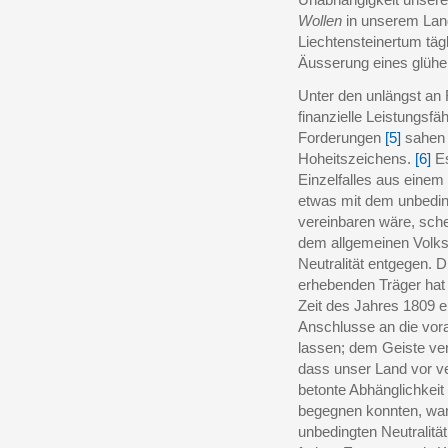
Wollen
in unserem Lande
Liechtensteinertum täg
Äusserung eines glühe
Unter den unlängst an 
finanzielle Leistungsf
Forderungen
[5]
sahen 
Hoheitszeichens.
[6]
Es
Einzelfalles aus einem
etwas mit dem unbeding
vereinbaren wäre, sche
dem allgemeinen Volks
Neutralität entgegen. 
erhebenden Träger hat 
Zeit des Jahres 1809 
Anschlusse an die vor
lassen; dem Geiste ve
dass unser Land vor ve
betonte Abhänglichkeit
begegnen konnten, war 
unbedingten Neutralitä