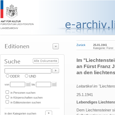
Zurück
25.01.1941
Kategorie: Fürst
Im "Liechtenstei
an Fürst Franz 
an den liechtens
ODER
UND
von
bis
Leitartikel im "Liechten
in Personen suchen
25.1.1941
in Körperschaften suchen
Lebendiges Liechten
in Editionstexten suchen
Dem Liechtensteiner sin
in den Kategorien suchen