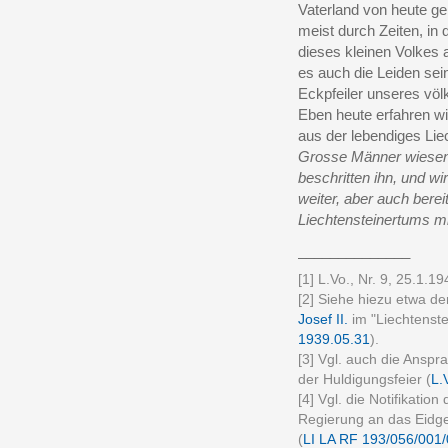
Vaterland von heute ge
meist durch Zeiten, in
dieses kleinen Volkes
es auch die Leiden sei
Eckpfeiler unseres vö
Eben heute erfahren wi
aus der lebendiges Lie
Grosse Männer wiesen 
beschritten ihn, und wi
weiter, aber auch bere
Liechtensteinertums mi
______________
[1] L.Vo., Nr. 9, 25.1.19
[2] Siehe hiezu etwa de
Josef II.
im "Liechtenste
1939.05.31
).
[3] Vgl. auch die Ansp
der Huldigungsfeier (
L.
[4] Vgl. die Notifikation
Regierung an das Eidg
(
LI LA RF 193/056/001