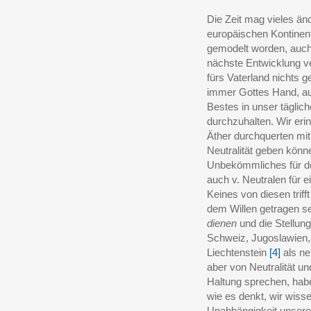
Die Zeit mag vieles än
europäischen Kontinen
gemodelt worden, auch
nächste Entwicklung ve
fürs Vaterland nichts 
immer Gottes Hand, au
Bestes in unser täglich
durchzuhalten. Wir eri
Äther durchquerten mit
Neutralität geben könn
Unbekömmliches für de
auch v. Neutralen für 
Keines von diesen triff
dem Willen getragen s
dienen
und die Stellun
Schweiz, Jugoslawien,
Liechtenstein
[4]
als ne
aber von Neutralität un
Haltung sprechen, hab
wie es denkt, wir wiss
Unabhängigkeit unser