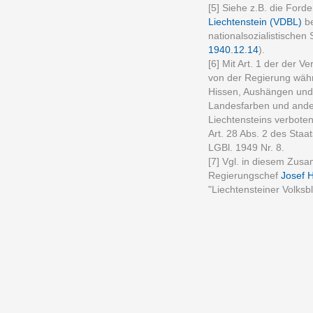
[5] Siehe z.B. die For
Liechtenstein (VDBL)
be
nationalsozialistische
1940.12.14
).
[6] Mit Art. 1 der der 
von der Regierung währ
Hissen, Aushängen und
Landesfarben und ande
Liechtensteins verbote
Art. 28 Abs. 2 des Sta
LGBl. 1949 Nr. 8.
[7] Vgl. in diesem Zu
Regierungschef
Josef 
"Liechtensteiner Volksb