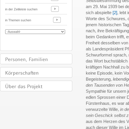
Selbstbestimmung des V
am 29. Mai 1939 bei d
in der Zeitleiste suchen
sich abspielte
[2]
, lebt
Worte des Schwures, d
in Themen suchen
jenem historischen Tag
nach, ihre Bekräftigung
beim Gedanken trifft, 
Freiheit desselben von
als Landespräsident Pf
Schwurformel sprach,
das Wort buchstäblich
kräftigen Nachhall zu 
keine Episode, kein Vo
Begeisterung,
lebendig
den Tausenden von He
Sympathie für unsern 
edlen Sprossen einer 
Fürstenhaus, es war ab
verwurzelte Wille,
in d
sein Geschick selbst 
aus dem Herzen des Vo
auch dieser Wille im L