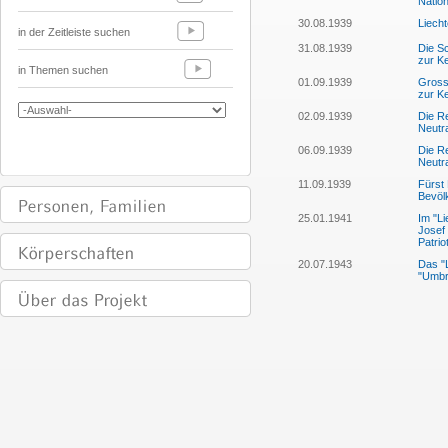
Nation
30.08.1939
Liecht
in der Zeitleiste suchen
31.08.1939
Die Sc
zur Ke
in Themen suchen
01.09.1939
Grossb
zur K
02.09.1939
Die Re
Neutra
06.09.1939
Die Re
Neutra
11.09.1939
Fürst 
Bevöl
25.01.1941
Im "Li
Josef 
Patrio
20.07.1943
Das "L
"Umbru