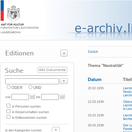
Zurück
Thema "Neutralität"
Datum
Titel
ODER
UND
20.02.1935
Liech
Neutra
Liech
von
bis
12.03.1938
Oberst
Liecht
in Personen suchen
in Lie
in Körperschaften suchen
16.03.1938
Liech
in Editionstexten suchen
liecht
30.03.1938
Der L
Parte
in den Kategorien suchen