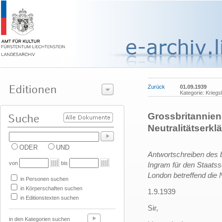
Zurück
01.09.1939
Kategorie: Krieg
Grossbritannien
Neutralitätserkl
ODER
UND
Antwortschreiben des 
von
bis
Ingram für den Staatss
London betreffend die 
in Personen suchen
in Körperschaften suchen
1.9.1939
in Editionstexten suchen
Sir,
in den Kategorien suchen