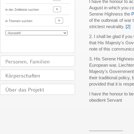
I have the honour to ac
August in which you co
in der Zeitleiste suchen
Serene Highness the
P
of the outbreak of war t
in Themen suchen
strictest neutrality.
[2]
2. I shall be glad if y
that His Majesty's Go
note of this communica
3. His Serene Highness 
European war, Liechtens
Majesty's Government i
their traditional policy,
provided that it is res
I have the honour to be,
obedient Servant
______________