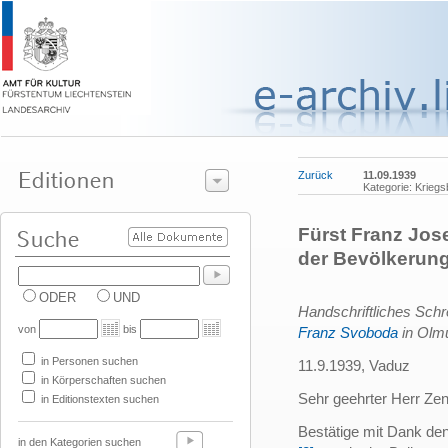
Zurück
11.09.1939
Kategorie: Krieg
Fürst Franz Jose
der Bevölkerung
ODER
UND
Handschriftliches Sch
von
bis
Franz Svoboda
in Olm
in Personen suchen
11.9.1939, Vaduz
in Körperschaften suchen
Sehr geehrter Herr Zent
in Editionstexten suchen
Bestätige mit Dank den
in den Kategorien suchen