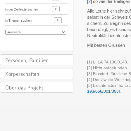
[2]
so wie der Beilagen 
in der Zeitleiste suchen
Alle Leute hier sehr zu
selbst in der Schweiz 
in Themen suchen
sichern. Zu Beginn de
beunruhigt, jetzt sind 
Neutralität Liechtenste
Mit besten Grüssen
______________
[1] LI LA PA 100/0148.
[2] Nicht aufgefunden.
[3] Blosdorf: fürstliche
[4] Der Zweite Weltkri
[5] Liechtenstein hatte 
193/056/001/058
).