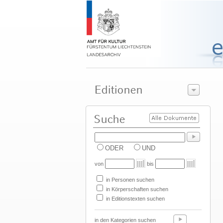
ODER
UND
von
bis
in Personen suchen
in Körperschaften suchen
in Editionstexten suchen
in den Kategorien suchen