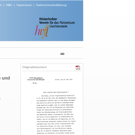
t
|
Hilfe
|
Impressum
|
Datenschutzerklärung
Originaldokument
e und
l