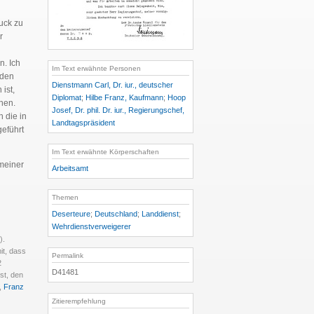
uck zu
r
n. Ich
Im Text erwähnte Personen
 den
Dienstmann Carl, Dr. iur., deutscher
ist,
Diplomat
;
Hilbe Franz, Kaufmann
;
Hoop
nen.
Josef, Dr. phil. Dr. iur., Regierungschef,
n die in
Landtagspräsident
eführt
Im Text erwähnte Körperschaften
 meiner
Arbeitsamt
Themen
Deserteure
;
Deutschland
;
Landdienst
;
Wehrdienstverweigerer
).
it, dass
Permalink
2
D41481
st, den
,
Franz
Zitierempfehlung