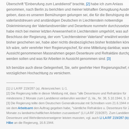
Überschrift "Einberufung zum Landdienst" brachte,
[2]
habe ich zum Anlass
genommen, nach Berlin zu berichten und meiner lebhaften Genugtuung Ausdr
geben, dass es unseren Bemühungen gelungen sei, die für die Beruhigung de
vaterlandstreuen und anständigen Deutschen in Liechtenstein notwendige
Diskriminierung der Vaterlandsverräter und Deserteure nunmehr durchzusetze
habe mich bei meiner letzten Anwesenheit in Liechtenstein umgehört, was auf
Beschluss der Regierung, der vom "Liechtensteiner Vaterland" erwähnt worden 
bisher geschehen sei, habe aber nichts diesbezügliches bisher feststellen kön
Ich wäre, sehr verehrter Herr Regierungschef, für eine Mitteilung dankbar, wan
Aussicht genommenen Massnahmen gegen Deserteure und Refraktäre durchg
werden sollen und was für Arbeiten in Aussicht genommen sind.
[3]
Ich benütze auch diese Gelegenheit, Sie, sehr geehrter Herr Regierungschef,
vorzüglichen Hochachtung zu versichern.
______________
[1] LI LA RF 219/287 (a). Aktenzeichen: Li 1.
[2] Die Regierung teilte in dieser Meldung mit, dass "alle Deserteure und Refraktäre für
mindestens 2 Monate zum Landdienst einberufen werden" (L.Va., Nr. 38, 5.10.1944, S. 2
[3] Die Regierung teilte dem Deutschen Generalkonsulat mit Schreiben vom 21.6.1944 m
sie dem
Arbeitsamt
den Auftrag gegeben habe, "sämtliche Refraktäre u. Deserteure für 
Monate zu landwirtschaftlichen Arbeiten zuzuweisen" (LI LA RF 219/287). Zum Landdien
Deserteure und Wehrdienstverweigerer leisten mussten, vgl. auch
LI LA RF 219/287 (b)
Hilbe
an die Regierung, 16.8.1944.