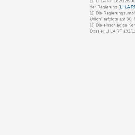
[1] LI LA RF 182/128/00
der Regierung (
LI LA R
[2] Die Regierungsumbi
Union" erfolgte am 30.
[3] Die einschlägige Kor
Dossier LI LA RF 182/1