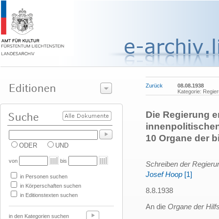
Zurück
08.08.1938
Kategorie: Regie
Die Regierung e
innenpolitische
10 Organe der bi
ODER
UND
von
bis
Schreiben der Regierun
Josef Hoop
[1]
in Personen suchen
in Körperschaften suchen
8.8.1938
in Editionstexten suchen
An die
Organe der Hilfs
in den Kategorien suchen