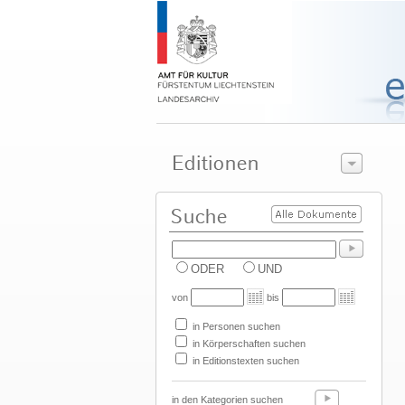
ODER
UND
von
bis
in Personen suchen
in Körperschaften suchen
in Editionstexten suchen
in den Kategorien suchen