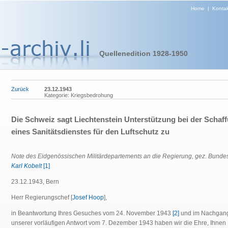
Home
|
Kontak
Quellenedition 1928-1950
Zurück
23.12.1943
Kategorie: Kriegsbedrohung
Die Schweiz sagt Liechtenstein Unterstützung bei der Schaf
eines Sanitätsdienstes für den Luftschutz zu
Note des Eidgenössischen Militärdepartements an die Regierung, gez. Bundes
Karl Kobelt
[1]
23.12.1943, Bern
Herr Regierungschef [
Josef Hoop
],
in Beantwortung Ihres Gesuches vom 24. November 1943
[2]
und im Nachgan
unserer vorläufigen Antwort vom 7. Dezember 1943 haben wir die Ehre, Ihnen