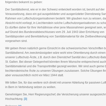
folgendes bekannt zu geben:
Der Sanitätsdienst, wie er in der Schweiz entwickelt worden ist, beruht auf der
Voraussetzung, dass ein gut ausgebildeter und ausgerüsteter Dienstzweig San
Rahmen von Luftschutzorganisationen besteht. Wir glauben nun zu wissen, da
Absicht nicht vorliegt, in Liechtenstein solche Luftschutzorganisationen zu scha
Es dürften daher für Ihre Verhältnisse eher jene Massnahmen geeignet sein, w
auf Grund des Bundesratsbeschlusses vom 29. Juli 1943 über Errichtung von
Sanitätsposten und Bereitstellung von Sanitätsmaterial für die Zivilbevölkerun
vorgesehen sind.
Wir geben Ihnen natürlich gerne Einsicht in die schweizerischen Vorschriften b
Sanitätsdienst. Am zweckmässigsten wäre wohl eine Orientierung durch einen
unserer Luftschutz-Ärzte, z.B. durch den Dienstchef Sanität des Luftschutz-Bata
St. Gallen. Bei dieser Gelegenheit könnten Ihrem Wunsche entsprechend auc
Sanitätsmaterial und die Transportmittel gezeigt werden. Wir sind auch gerne b
liechtensteinische Ärzte zu unseren Übungen zuzulassen. Solche Übungen fi
aber voraussichtlich nicht vor März 1944 statt.
Wir bitten Sie, für das weitere sich direkt mit unserer Abteilung für passiven Luf
in Bern in Verbindung setzen zu wollen.
Genehmigen Sie, Herr Regierungschef, die Versicherung unserer ausgezeich
Hochachtung.
[3]