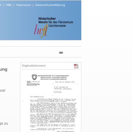
t
|
Hilfe
|
Impressum
|
Datenschutzerklärung
Originaldokument
fung
rat
ge zu