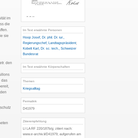
ität im
ss die
ffen.
Im Text erwähnte Personen
ie sie
Hoop Josef, Dr. phil. Dr. iur.,
Regierungschef, Landtagspräsident
;
g
Kobelt Karl, Dr. sc. tech., Schweizer
Bundesrat
etr. den
Im Text erwähnte Körperschaften
illons
h das
Themen
ereit,
Kriegsalltag
nden
Permalink
tschutz
D41979
Zitierempfehlung
neten
LI LA RF 220/187b/g; zitiert nach:
www.e-archiv.li/D41979; aufgerufen am