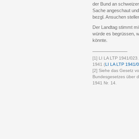
der Bund an schweizer
Sache angeschaut und i
bezgl. Ansuchen stellen
Der Landtag stimmt mit
würde es begrüssen, w
könnte.
______________
[1] LI LA LTP 1941/023
1941 (
LI LA LTP 1941/
[2] Siehe das Gesetz v
Bundesgesetzes über de
1941 Nr. 14.