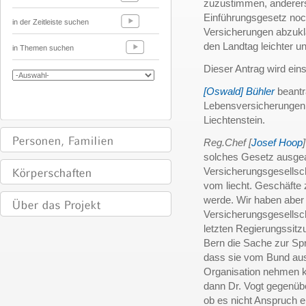
zuzustimmen, anderers
Einführungsgesetz noc
in der Zeitleiste suchen
Versicherungen abzuklä
den Landtag leichter un
in Themen suchen
Dieser Antrag wird e
[Oswald] Bühler
beantra
Lebensversicherungen i
Liechtenstein.
Reg.Chef [
Josef Hoop
]
solches Gesetz ausgea
Versicherungsgesellsch
vom liecht. Geschäfte
werde. Wir haben aber 
Versicherungsgesellsch
letzten Regierungssitz
Bern die Sache zur Sp
dass sie vom Bund aus
Organisation nehmen 
dann Dr. Vogt gegenüber
ob es nicht Anspruch 