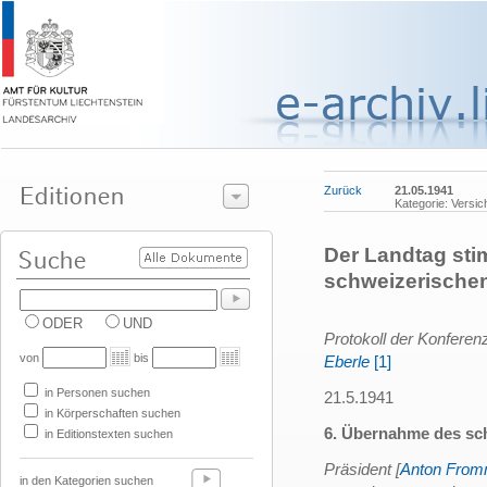
Zurück
21.05.1941
Kategorie: Versi
Der Landtag st
schweizerischen
ODER
UND
Protokoll der Konferen
von
bis
Eberle
[1]
in Personen suchen
21.5.1941
in Körperschaften suchen
6. Übernahme des sc
in Editionstexten suchen
Präsident [
Anton From
in den Kategorien suchen