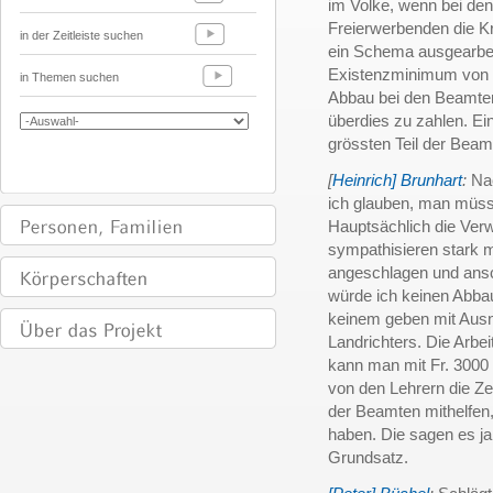
im Volke, wenn bei de
Freierwerbenden die Kr
in der Zeitleiste suchen
ein Schema ausgearbeit
Existenzminimum von F
in Themen suchen
Abbau bei den Beamten
überdies zu zahlen. E
grössten Teil der Beam
[
Heinrich] Brunhart
:
Nac
ich glauben, man müs
Hauptsächlich die Ver
sympathisieren stark 
angeschlagen und ansc
würde ich keinen Abba
keinem geben mit Aus
Landrichters. Die Arbe
kann man mit Fr. 3000
von den Lehrern die Z
der Beamten mithelfen
haben. Die sagen es ja
Grundsatz.