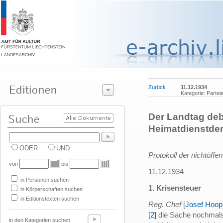
Zurück
11.12.1934
Kategorie: Parte
Der Landtag deba
Heimatdienstde
ODER
UND
Protokoll der nichtöffe
von
bis
11.12.1934
in Personen suchen
1. Krisensteuer
in Körperschaften suchen
in Editionstexten suchen
Reg. Chef
[
Josef Hoop
[2]
die Sache nochmals
in den Kategorien suchen