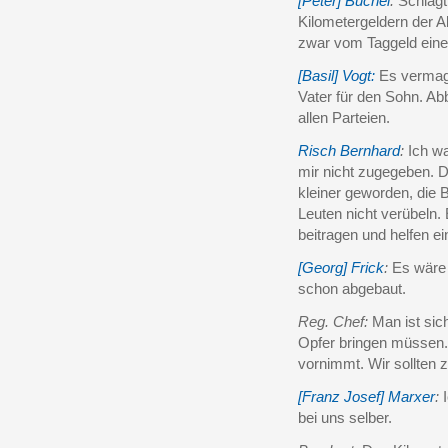
[Peter] Büchel
:
Schlägt
Kilometergeldern der 
zwar vom Taggeld ein
[Basil] Vogt:
Es vermag 
Vater für den Sohn. Ab
allen Parteien.
Risch Bernhard
:
Ich wa
mir nicht zugegeben. De
kleiner geworden, die
Leuten nicht verübeln. 
beitragen und helfen ei
[Georg] Frick
:
Es wäre 
schon abgebaut.
Reg. Chef:
Man ist sich
Opfer bringen müssen. 
vornimmt. Wir sollten
[Franz Josef] Marxer
:
I
bei uns selber.