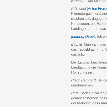
Brunhart:
Das Kilometer
Präsident
[
Anton From
Kilometergeld herabzu
machen soll, dagegen 
Konsequenzen. Es komm
Landtag kommen, das i
[Ludwig] Ospelt
:
Ich wü
Büchel:
Man kann das K
das Taggeld auf Fr. 5.
das billig.
Der Landtag beschliess
Landtag und die Kommi
Rp. zu kürzen.
Risch Bernhard:
Bei de
durchnehmen.
Reg. Chef:
Da bin ich 
gehabt seinerzeit, dass
der Meinung, dass man 