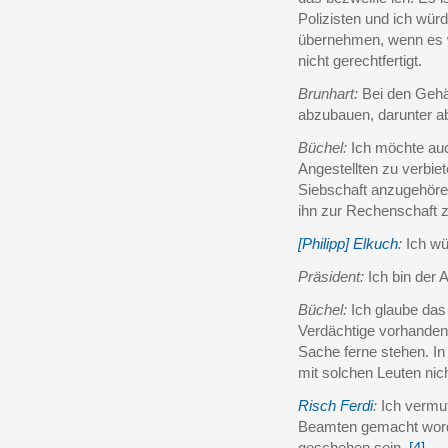
Polizisten und ich würd
übernehmen, wenn es we
nicht gerechtfertigt.
Brunhart:
Bei den Gehäl
abzubauen, darunter ab
Büchel:
Ich möchte auc
Angestellten zu verbiet
Siebschaft anzugehör
ihn zur Rechenschaft z
[Philipp] Elkuch
:
Ich wü
Präsident:
Ich bin der 
Büchel:
Ich glaube das
Verdächtige vorhanden 
Sache ferne stehen. I
mit solchen Leuten nic
Risch Ferdi
:
Ich vermut
Beamten gemacht worde
geschehen sein.
[4]