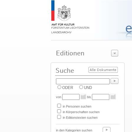
ODER
UND
von
bis
in Personen suchen
in Körperschaften suchen
in Editionstexten suchen
in den Kategorien suchen