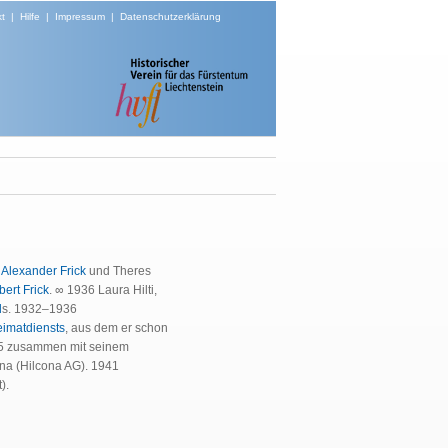
t
|
Hilfe
|
Impressum
|
Datenschutzerklärung
n
Alexander Frick
und Theres
ert Frick
. ∞ 1936 Laura Hilti,
d
s. 1932–1936
eimatdiensts
, aus dem er schon
35 zusammen mit seinem
na (Hilcona AG). 1941
).