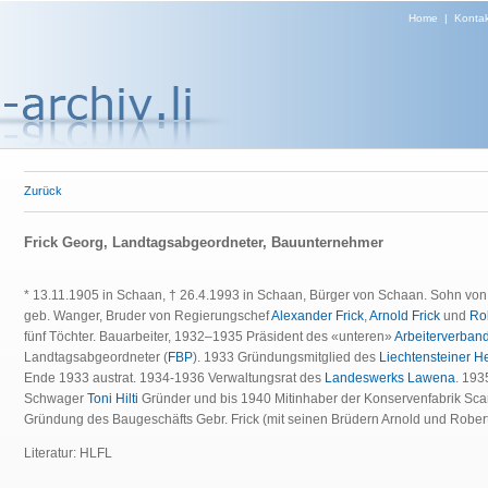
Home
|
Kontak
Zurück
Frick Georg, Landtagsabgeordneter, Bauunternehmer
* 13.11.1905 in Schaan, † 26.4.1993 in Schaan, Bürger von Schaan. Sohn vo
geb. Wanger, Bruder von Regierungschef
Alexander Frick
,
Arnold Frick
und
Rob
fünf Töchter. Bauarbeiter, 1932–1935 Präsident des «unteren»
Arbeiterverban
Landtagsabgeordneter (
FBP
). 1933 Gründungsmitglied des
Liechtensteiner H
Ende 1933 austrat. 1934-1936 Verwaltungsrat des
Landeswerks Lawena
. 19
Schwager
Toni Hilti
Gründer und bis 1940 Mitinhaber der Konservenfabrik Sca
Gründung des Baugeschäfts Gebr. Frick (mit seinen Brüdern Arnold und Robert
Literatur: HLFL