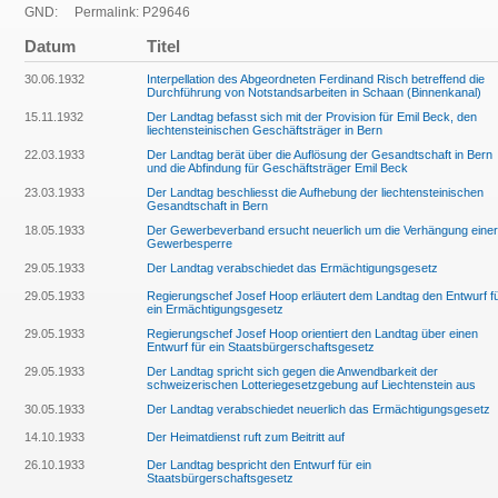
GND:
Permalink: P29646
Datum
Titel
30.06.1932
Interpellation des Abgeordneten Ferdinand Risch betreffend die
Durchführung von Notstandsarbeiten in Schaan (Binnenkanal)
15.11.1932
Der Landtag befasst sich mit der Provision für Emil Beck, den
liechtensteinischen Geschäftsträger in Bern
22.03.1933
Der Landtag berät über die Auflösung der Gesandtschaft in Bern
und die Abfindung für Geschäftsträger Emil Beck
23.03.1933
Der Landtag beschliesst die Aufhebung der liechtensteinischen
Gesandtschaft in Bern
18.05.1933
Der Gewerbeverband ersucht neuerlich um die Verhängung einer
Gewerbesperre
29.05.1933
Der Landtag verabschiedet das Ermächtigungsgesetz
29.05.1933
Regierungschef Josef Hoop erläutert dem Landtag den Entwurf f
ein Ermächtigungsgesetz
29.05.1933
Regierungschef Josef Hoop orientiert den Landtag über einen
Entwurf für ein Staatsbürgerschaftsgesetz
29.05.1933
Der Landtag spricht sich gegen die Anwendbarkeit der
schweizerischen Lotteriegesetzgebung auf Liechtenstein aus
30.05.1933
Der Landtag verabschiedet neuerlich das Ermächtigungsgesetz
14.10.1933
Der Heimatdienst ruft zum Beitritt auf
26.10.1933
Der Landtag bespricht den Entwurf für ein
Staatsbürgerschaftsgesetz