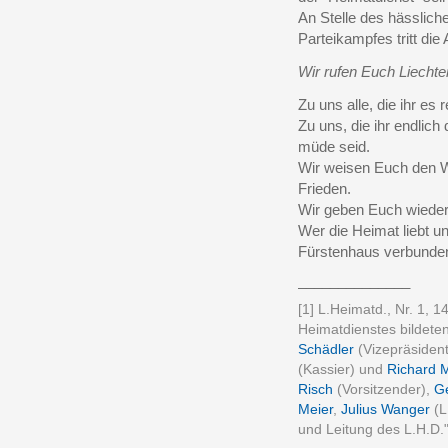
An Stelle des hässlich
Parteikampfes tritt die 
Wir rufen Euch Liechte
Zu uns alle, die ihr es
Zu uns, die ihr endlich
müde seid.
Wir weisen Euch den W
Frieden.
Wir geben Euch wieder 
Wer die Heimat liebt 
Fürstenhaus verbunden 
______________
[1] L.Heimatd., Nr. 1, 
Heimatdienstes bildet
Schädler
(Vizepräsident
(Kassier) und
Richard M
Risch
(Vorsitzender),
Ge
Meier
,
Julius Wanger
(L
und Leitung des L.H.D."