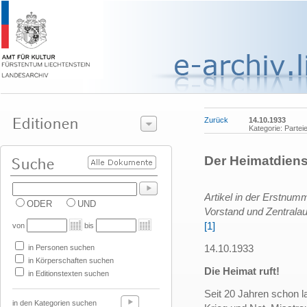
Zurück
14.10.1933
Kategorie: Parte
Der Heimatdienst
Artikel in der Erstnum
ODER
UND
Vorstand und Zentral
[1]
von
bis
14.10.1933
in Personen suchen
in Körperschaften suchen
Die Heimat ruft!
in Editionstexten suchen
Seit 20 Jahren schon l
in den Kategorien suchen