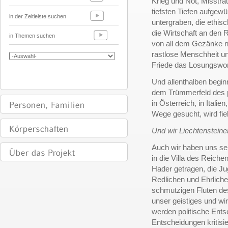
Krieg und Not, Misstra
tiefsten Tiefen aufgewü
in der Zeitleiste suchen
untergraben, die ethis
die Wirtschaft an den 
in Themen suchen
von all dem Gezänke n
rastlose Menschheit un
Friede das Losungswort
Und allenthalben begin
dem Trümmerfeld des p
in Österreich, in Itali
Wege gesucht, wird fie
Und wir Liechtensteine
Auch wir haben uns sei
in die Villa des Reiche
Hader getragen, die Jug
Redlichen und Ehrlichen
schmutzigen Fluten de
unser geistiges und wi
werden politische Ents
Entscheidungen kritisie