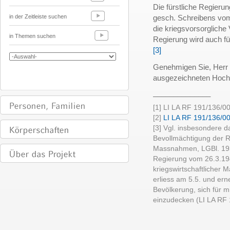
Die fürstliche Regieru
in der Zeitleiste suchen
gesch. Schreibens vom
die kriegsvorsorgliche
in Themen suchen
Regierung wird auch für
[3]
Genehmigen Sie, Herr 
ausgezeichneten Hoch
______________
[1] LI LA RF 191/136/00
[2]
LI LA RF 191/136/0
[3] Vgl. insbesondere 
Bevollmächtigung der R
Massnahmen, LGBl. 1939
Regierung vom 26.3.19
kriegswirtschaftlicher
erliess am 5.5. und ern
Bevölkerung, sich für 
einzudecken (LI LA RF 