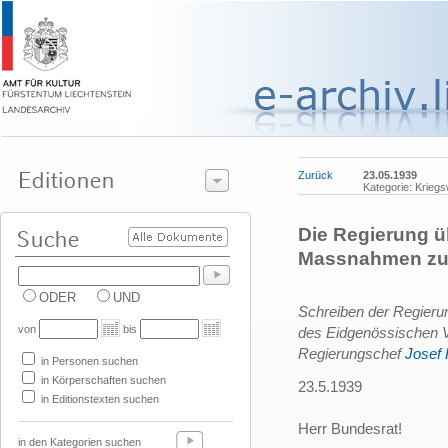
Zurück
23.05.1939
Kategorie: Kriegs
Die Regierung ü
Massnahmen zur 
ODER
UND
Schreiben der Regieru
von
bis
des Eidgenössischen V
Regierungschef
Josef
in Personen suchen
in Körperschaften suchen
23.5.1939
in Editionstexten suchen
Herr Bundesrat!
in den Kategorien suchen