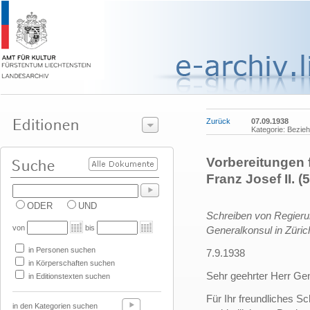
Zurück
07.09.1938
Kategorie: Bezie
Vorbereitungen 
Franz Josef II. (5
ODER
UND
Schreiben von Regier
von
bis
Generalkonsul in Züric
in Personen suchen
7.9.1938
in Körperschaften suchen
Sehr geehrter Herr Gen
in Editionstexten suchen
Für Ihr freundliches Sc
in den Kategorien suchen