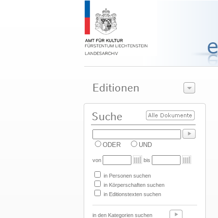
ODER
UND
von
bis
in Personen suchen
in Körperschaften suchen
in Editionstexten suchen
in den Kategorien suchen