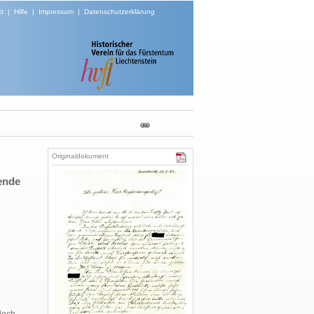
t
|
Hilfe
|
Impressum
|
Datenschutzerklärung
Originaldokument
ende