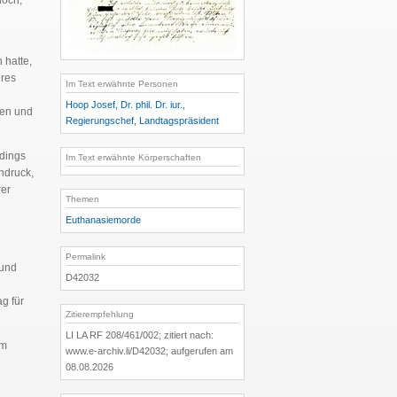
doch,
 hatte,
res
Im Text erwähnte Personen
Hoop Josef, Dr. phil. Dr. iur.,
ben und
Regierungschef, Landtagspräsident
rdings
Im Text erwähnte Körperschaften
ndruck,
rer
Themen
Euthanasiemorde
Permalink
 und
D42032
g für
Zitierempfehlung
LI LA RF 208/461/002; zitiert nach:
em
www.e-archiv.li/D42032; aufgerufen am
08.08.2026