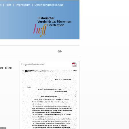
t
|
Hilfe
|
Impressum
|
Datenschutzerklärung
Originaldokument
er den
lung