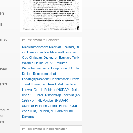
ten
ll
er zu
Im Text erwähnte Personen
Dieckhoff Albrecht Diedrich, Freiherr, Dr.
iur, Hamburger Rechtsanwalt
;
Fischer
Otto Christian, Dr. iur., dt. Bankier
;
Funk
Walther, Dr. iur., dt. NS-Politiker,
Wirtschaftsexperte
;
Hoop Josef, Dr. phil.
hland
Dr. iur., Regierungschef,
Landtagspräsident
;
Liechtenstein Franz
 bei
Josef II. von, reg. Fürst
;
Metzner Franz
Ludwig, Dr., dt. Politiker (NSDAP), Jurist
und SS-Führer
;
Ribbentrop Joachim (ab
1925 von), dt. Politiker (NSDAP)
;
Stahmer Heinrich Georg (Heinz), Graf
Amt um
von Silum, Freiherr, dt. Politiker und
er
Diplomat
ste
Im Text erwähnte Körperschaften