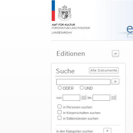
ODER
UND
von
bis
in Personen suchen
in Körperschaften suchen
in Editionstexten suchen
in den Kategorien suchen