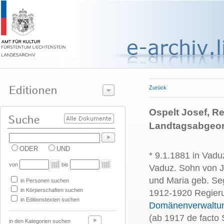
Zurück
Ospelt Josef, R
Landtagsabgeor
ODER
UND
* 9.1.1881 in Vadu
von
bis
Vaduz. Sohn von J
und Maria geb. Seg
in Personen suchen
in Körperschaften suchen
1912-1920 Regieru
in Editionstexten suchen
Domänenverwaltu
(ab 1917 de facto 
in den Kategorien suchen