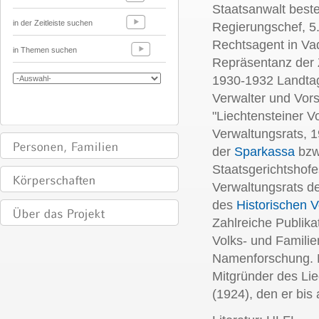
Staatsanwalt beste
in der Zeitleiste suchen
Regierungschef, 5
Rechtsagent in Va
in Themen suchen
Repräsentanz der Z
1930-1932 Landta
Verwalter und Vor
"Liechtensteiner Vo
Verwaltungsrats, 1
der
Sparkassa
bzw
Staatsgerichtshof
Verwaltungsrats de
des
Historischen V
Zahlreiche Publika
Volks- und Famili
Namenforschung. 
Mitgründer des Lie
(1924), den er bis 