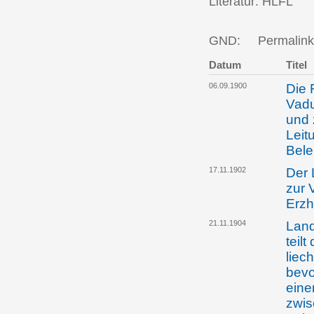
Literatur: HLFL
GND:
Permalink
Datum
Titel
06.09.1900
Die 
Vadu
und 
Leit
Bel
17.11.1902
Der 
zur 
Erzh
21.11.1904
Land
teilt
liec
bevo
eine
zwis