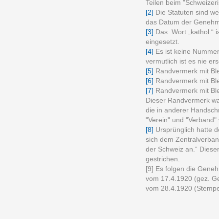
Teilen beim "Schweizer
[2]
Die Statuten sind we
das Datum der Genehmi
[3]
Das Wort „kathol.“ 
eingesetzt.
[4]
Es ist keine Nummer
vermutlich ist es nie er
[5]
Randvermerk mit Blei
[6]
Randvermerk mit Blei
[7]
Randvermerk mit Blei
Dieser Randvermerk war
die in anderer Handschr
"Verein" und "Verband"
[8]
Ursprünglich hatte de
sich dem Zentralverband
der Schweiz an.“ Dieser 
gestrichen.
[9] Es folgen die Gene
vom 17.4.1920 (gez. G
vom 28.4.1920 (Stempe