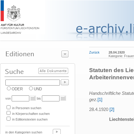
Zurück
28.04.1920
Kategorie: Fraue
Statuten des Li
Arbeiterinnenve
ODER
UND
Handschriftliche Statu
von
bis
gez.
[1]
in Personen suchen
28.4.1920
[2]
in Körperschaften suchen
Liechtenste
in Editionstexten suchen
in den Kategorien suchen