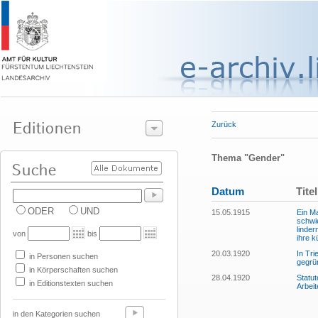
Zurück
Thema "Gender"
Datum
Titel
ODER
UND
15.05.1915
Ein Ma
schwie
linder
von
bis
ihre k
20.03.1920
In Tri
in Personen suchen
gegrü
in Körperschaften suchen
28.04.1920
Statut
in Editionstexten suchen
Arbeit
in den Kategorien suchen