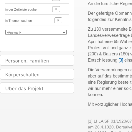
An die fürstliche Regie
in der Zeitleiste suchen
Der gefertigte Obmann 
folgendes zur Kenntnis
in Themen suchen
Zu 130 versammelte Bür
Landesverweserfrage b
April hat eine 65 Wäh
Protest voll und ganz 
(200) & Balzers (180)
Entschliessung
[3]
eins
Die Versammlungen nah
aber auf das bestimmt
eine Regierung bestell
wir nur mehr einer sol
können.
Mit vorzüglicher Hoch
______________
[1] LI LA SF 01/1920/07
am 26.4.1920. Dorsalv