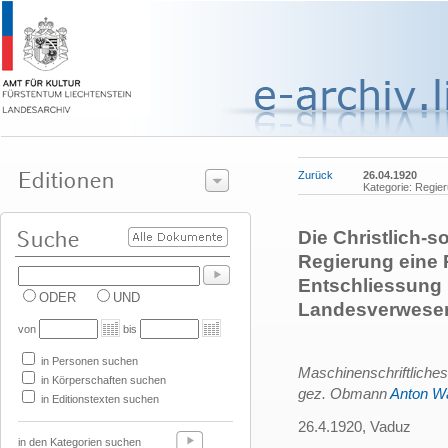
Zurück
26.04.1920
Kategorie: Regie
Die Christlich-so
Regierung eine 
Entschliessung i
ODER
UND
Landesverweser
von
bis
in Personen suchen
Maschinenschriftliche
in Körperschaften suchen
gez. Obmann
Anton Wa
in Editionstexten suchen
26.4.1920, Vaduz
in den Kategorien suchen