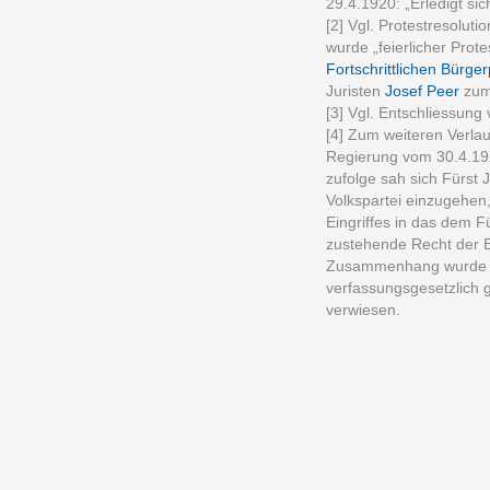
29.4.1920: „Erledigt sic
[2] Vgl. Protestresolut
wurde „feierlicher Pro
Fortschrittlichen Bürger
Juristen
Josef Peer
zum 
[3] Vgl. Entschliessun
[4] Zum weiteren Verla
Regierung vom 30.4.19
zufolge sah sich Fürst J
Volkspartei einzugehen, 
Eingriffes in das dem 
zustehende Recht der E
Zusammenhang wurde a
verfassungsgesetzlich g
verwiesen.