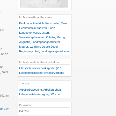
n
Im Text erwähnte Personen
Kaufmann Friedrich, Kunstmaler, Maler
;
Liechtenstein Karl von, Prinz,
ein
Landesverweser, österr.
Verwaltungsbeamter, Offizier
;
Marogg
Augustin, Landtagsabgeordneter,
Maurer, Landwirt
;
Ospelt Josef,
er
Regierungschef, Landtagsabgeordneter
 Lande
Im Text erwähnte Körperschaften
von
Christlich-soziale Volkspartei (VP)
;
, zwei
Liechtensteinischer Arbeiterverband
n
Themen
Arbeiterbewegung
;
Arbeiterschaft
;
Lebensmittelversorgung
;
Wucher
921 mit
Permalink
ein
vom
D46266