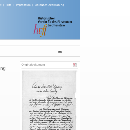
t
|
Hilfe
|
Impressum
|
Datenschutzerklärung
Originaldokument
ung
.