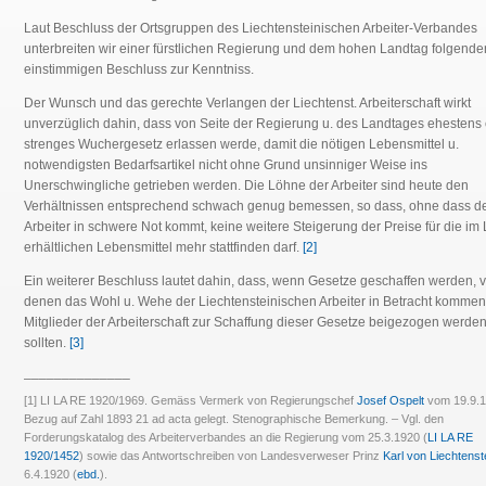
Laut Beschluss der Ortsgruppen des Liechtensteinischen Arbeiter-Verbandes
unterbreiten wir einer fürstlichen Regierung und dem hohen Landtag folgende
einstimmigen Beschluss zur Kenntniss.
Der Wunsch und das gerechte Verlangen der Liechtenst. Arbeiterschaft wirkt
unverzüglich dahin, dass von Seite der Regierung u. des Landtages ehestens 
strenges Wuchergesetz erlassen werde, damit die nötigen Lebensmittel u.
notwendigsten Bedarfsartikel nicht ohne Grund unsinniger Weise ins
Unerschwingliche getrieben werden. Die Löhne der Arbeiter sind heute den
Verhältnissen entsprechend schwach genug bemessen, so dass, ohne dass d
Arbeiter in schwere Not kommt, keine weitere Steigerung der Preise für die im
erhältlichen Lebensmittel mehr stattfinden darf.
[2]
Ein weiterer Beschluss lautet dahin, dass, wenn Gesetze geschaffen werden, 
denen das Wohl u. Wehe der Liechtensteinischen Arbeiter in Betracht kommen
Mitglieder der Arbeiterschaft zur Schaffung dieser Gesetze beigezogen werde
sollten.
[3]
______________
[1] LI LA RE 1920/1969. Gemäss Vermerk von Regierungschef
Josef Ospelt
vom 19.9.1
Bezug auf Zahl 1893 21 ad acta gelegt. Stenographische Bemerkung. – Vgl. den
Forderungskatalog des Arbeiterverbandes an die Regierung vom 25.3.1920 (
LI LA RE
1920/1452
) sowie das Antwortschreiben von Landesverweser Prinz
Karl von Liechtenst
6.4.1920 (
ebd.
).