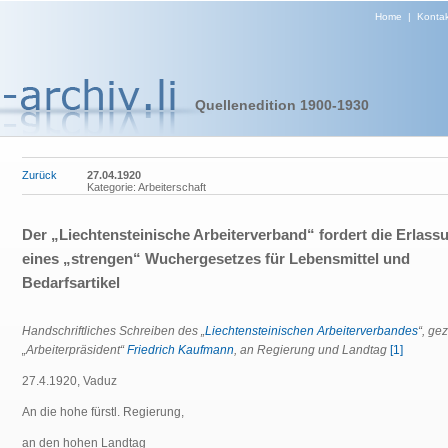
Home
|
Kontak
Quellenedition 1900-1930
Zurück
27.04.1920
Kategorie: Arbeiterschaft
Der „Liechtensteinische Arbeiterverband“ fordert die Erlass
eines „strengen“ Wuchergesetzes für Lebensmittel und
Bedarfsartikel
Handschriftliches Schreiben des „
Liechtensteinischen Arbeiterverbandes
“, gez
„Arbeiterpräsident“
Friedrich Kaufmann
, an Regierung und Landtag
[1]
27.4.1920, Vaduz
An die hohe fürstl. Regierung,
an den hohen Landtag