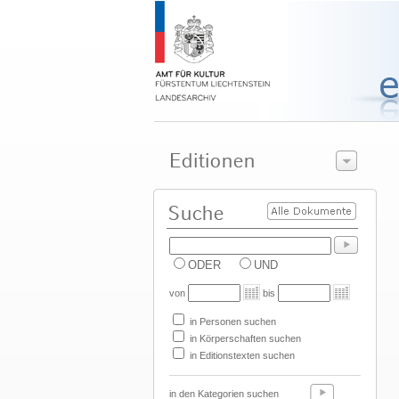
ODER
UND
von
bis
in Personen suchen
in Körperschaften suchen
in Editionstexten suchen
in den Kategorien suchen