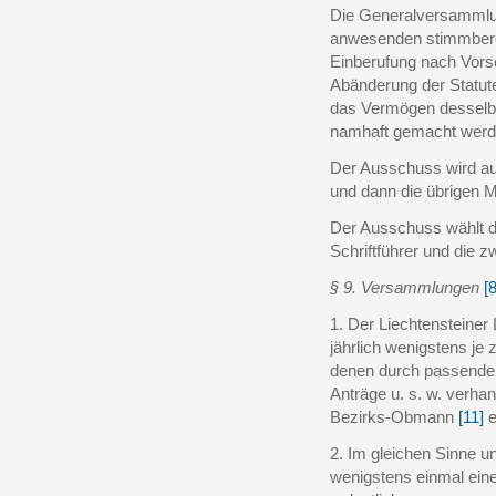
Die Generalversammlun
anwesenden stimmberec
Einberufung nach Vorsch
Abänderung der Statut
das Vermögen desselbe
namhaft gemacht werd
Der Ausschuss wird au
und dann die übrigen M
Der Ausschuss wählt d
Schriftführer und die
§ 9. Versammlungen
[8
1. Der Liechtensteiner
jährlich wenigstens j
denen durch passende 
Anträge u. s. w. verha
Bezirks-Obmann
[11]
e
2. Im gleichen Sinne u
wenigstens einmal ei