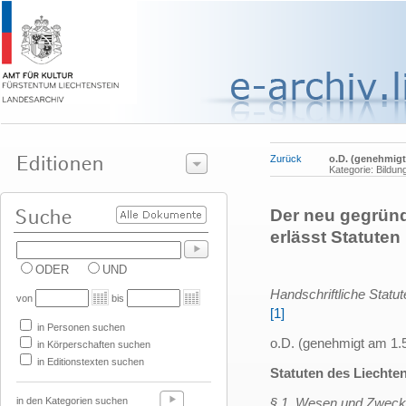
Zurück
o.D. (genehmigt
Kategorie: Bildun
Der neu gegründ
erlässt Statuten
ODER
UND
Handschriftliche Statu
von
bis
[1]
in Personen suchen
o.D. (genehmigt am 1.
in Körperschaften suchen
in Editionstexten suchen
Statuten des Liechte
in den Kategorien suchen
§ 1. Wesen und Zweck